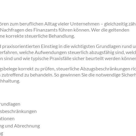
n zum beruflichen Alltag vieler Unternehmen – gleichzeitig zähl
zu Nachfragen des Finanzamts führen können. Wer die geltenden
ine korrekte steuerliche Behandlung.
praxisorientierten Einstieg in die wichtigsten Grundlagen rund 
erfahren, welche Aufwendungen steuerlich abzugsfähig sind, welc
sind und wie typische Praxisfälle sicher beurteilt werden können
gsbelege korrekt zu prüfen, steuerliche Abzugsbeschränkungen ric
zutreffend zu behandeln. So gewinnen Sie die notwendige Sicherh
chhaltung.
Grundlagen
ugsbeschränkungen
ationen
ung und Abrechnung
ag