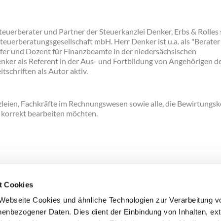
 Steuerberater und Partner der Steuerkanzlei Denker, Erbs & Rolles
euerberatungsgesellschaft mbH. Herr Denker ist u.a. als "Berater
rüfer und Dozent für Finanzbeamte in der niedersächsischen
Denker als Referent in der Aus- und Fortbildung von Angehörigen d
tschriften als Autor aktiv.
zleien, Fachkräfte im Rechnungswesen sowie alle, die Bewirtungs
h korrekt bearbeiten möchten.
t Cookies
Webseite Cookies und ähnliche Technologien zur Verarbeitung v
enbezogener Daten. Dies dient der Einbindung von Inhalten, ex
COMPLIANCE
IMPRESSUM
DATENSCHUTZ
COOKIE