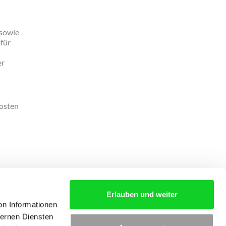
 sowie
 für
er
kosten
Erlauben und weiter
on Informationen
ternen Diensten
S
AGB
KONTAKT