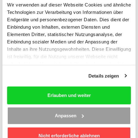
Wir verwenden auf dieser Webseite Cookies und ähnliche
Technologien zur Verarbeitung von Informationen über
Endgeräte und personenbezogener Daten. Dies dient der
Einbindung von Inhalten, externen Diensten und
Elementen Dritter, statistischer Nutzungsanalyse, der
Einbindung sozialer Medien und der Anpassung der
Inhalte an ihre Nutzungsgewohnheiten. Diese Einwilligung
ist freiwillig, für die Nutzung unserer Webseite nicht
erforderlich und kann jederzeit über das Icon unten links
widerrufen werden. Weitere Informationen finden Sie in
Details zeigen
Beratungsschwerpunkte Kapitalgesellschaft - Online
unseren
Datenschutzhinweisen
und im
Impressum
.
Erlauben und weiter
Haltbarer als Papier: Sichern Sie sich das bewährte
Fachbuch in der umfassend überarbeiteten und
erweiterten elektronischen Fassung. Online. Zugang
Anpassen
jederzeit von überall.
Nicht erforderliche ablehnen