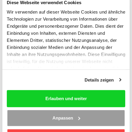
Diese Webseite verwendet Cookies
zzgl. USt
Wir verwenden auf dieser Webseite Cookies und ähnliche
Technologien zur Verarbeitung von Informationen über
Endgeräte und personenbezogener Daten. Dies dient der
Einbindung von Inhalten, externen Diensten und
Elementen Dritter, statistischer Nutzungsanalyse, der
Einbindung sozialer Medien und der Anpassung der
Inhalte an ihre Nutzungsgewohnheiten. Diese Einwilligung
ist freiwillig, für die Nutzung unserer Webseite nicht
erforderlich und kann jederzeit über das Icon unten links
widerrufen werden. Weitere Informationen finden Sie in
Details zeigen
unseren
Datenschutzhinweisen
und im
Impressum
.
Infografiken für Mandanten
Erlauben und weiter
Ein Bild sagt mehr als 1.000 Worte
Anpassen
So wecken Sie die Aufmerksamkeit Ihrer textmüden
Mandanten. Zu jedem wichtigen Steuerthema eine prägnante