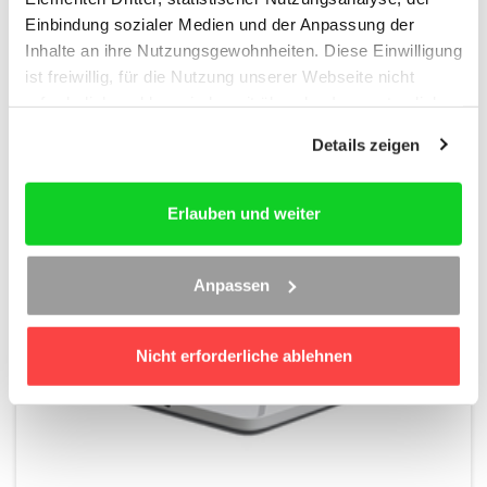
Einbindung sozialer Medien und der Anpassung der
39,90 € mtl.
Inhalte an ihre Nutzungsgewohnheiten. Diese Einwilligung
ist freiwillig, für die Nutzung unserer Webseite nicht
zzgl. USt
erforderlich und kann jederzeit über das Icon unten links
widerrufen werden. Weitere Informationen finden Sie in
Details zeigen
unseren
Datenschutzhinweisen
und im
Impressum
.
Erlauben und weiter
Anpassen
Nicht erforderliche ablehnen