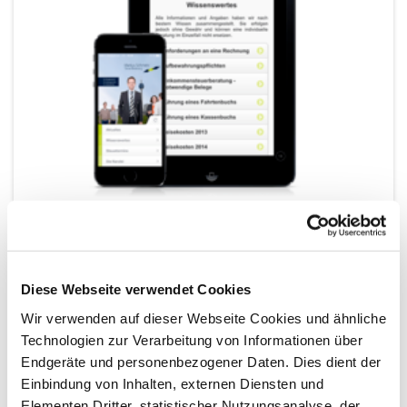
Kanzlei-App für Steuerberater
Diese Webseite verwendet Cookies
Perfekt für die Mandantengewinnung und -bindung: Eine
echte App für den professionellen Kanzlei-Auftritt auf den
Wir verwenden auf dieser Webseite Cookies und ähnliche
Smartphones der Mandanten.
Technologien zur Verarbeitung von Informationen über
Endgeräte und personenbezogener Daten. Dies dient der
Einbindung von Inhalten, externen Diensten und
Elementen Dritter, statistischer Nutzungsanalyse, der