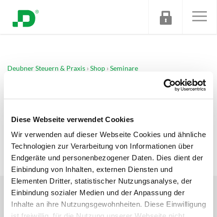
Deubner Steuern & Praxis
Shop
Seminare
Erbschaftsteuer aktuell - Online-Seminar
Tut uns Leid! Dieses Produkt ist zur Zeit leider nicht
Diese Webseite verwendet Cookies
verfügbar! (#3)
Wir verwenden auf dieser Webseite Cookies und ähnliche
Technologien zur Verarbeitung von Informationen über
Endgeräte und personenbezogener Daten. Dies dient der
Einbindung von Inhalten, externen Diensten und
Elementen Dritter, statistischer Nutzungsanalyse, der
DEUBNER RECHT & STEUERN
Einbindung sozialer Medien und der Anpassung der
PRODUKTE
Inhalte an ihre Nutzungsgewohnheiten. Diese Einwilligung
COMPLIANCE
ist freiwillig, für die Nutzung unserer Webseite nicht