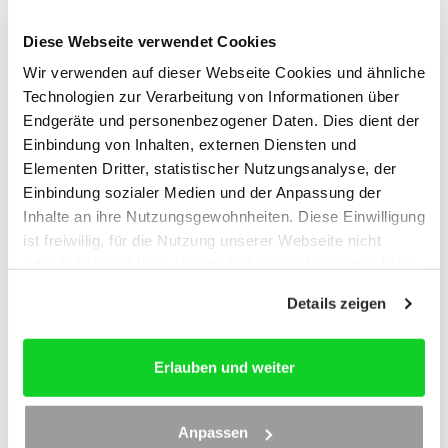
Aktuelle Entwicklungen aus Rechtsprechung und
Finanzverwaltung
Diese Webseite verwendet Cookies
Praxishinweise zu Umstrukturierungen und
Wir verwenden auf dieser Webseite Cookies und ähnliche
Umwandlungen
Technologien zur Verarbeitung von Informationen über
Wertvolle Impulse für die Gestaltungsberatung
Endgeräte und personenbezogener Daten. Dies dient der
Ihr Referent
Einbindung von Inhalten, externen Diensten und
Elementen Dritter, statistischer Nutzungsanalyse, der
Dr. Nils Petersen
, M.A. Taxation, ist Partner bei MMP
Einbindung sozialer Medien und der Anpassung der
Partnerschaft mbB Steuerberater. Er verfügt über
umfassende Erfahrung in der nationalen
Inhalte an ihre Nutzungsgewohnheiten. Diese Einwilligung
Unternehmensbesteuerung mit Schwerpunkt auf
ist freiwillig, für die Nutzung unserer Webseite nicht
Personengesellschaften, Umstrukturierungen und
erforderlich und kann jederzeit über das Icon unten links
Immobilien. Seine besondere Expertise liegt im
widerrufen werden. Weitere Informationen finden Sie in
Grunderwerbsteuerrecht. Er ist Autor zahlreicher
Details zeigen
unseren
Datenschutzhinweisen
und im
Impressum
.
Fachpublikationen und Lehrbeauftragter an Hochschulen,
unter anderem für Grunderwerbsteuer- und
Unternehmenssteuerrecht, und ein erfahrener Dozent.
Erlauben und weiter
Zielgruppe
Ideal für:
Steuerberaterinnen und Steuerberater,
Anpassen
Mitarbeitende in Steuerkanzleien, Fachberater für