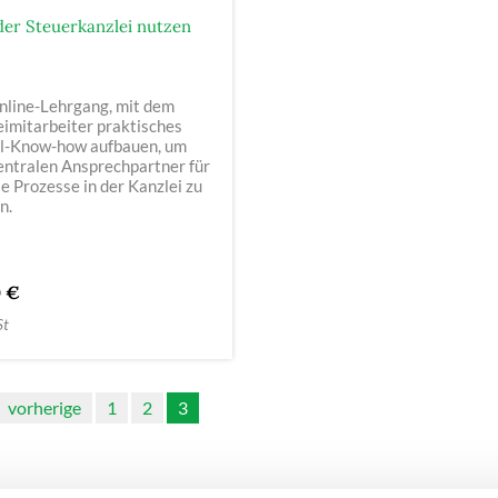
 der Steuerkanzlei nutzen
nline-Lehrgang, mit dem
imitarbeiter praktisches
al-Know-how aufbauen, um
entralen Ansprechpartner für
le Prozesse in der Kanzlei zu
n.
0 €
St
vorherige
1
2
3