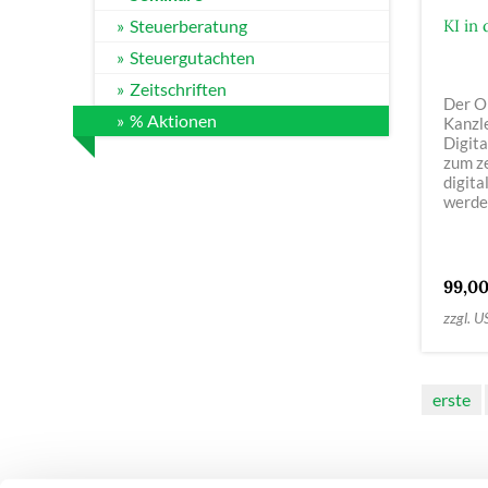
Steuerberatung
KI in
Steuergutachten
Zeitschriften
Der O
% Aktionen
Kanzle
Digit
zum z
digita
werde
99,0
zzgl. U
erste