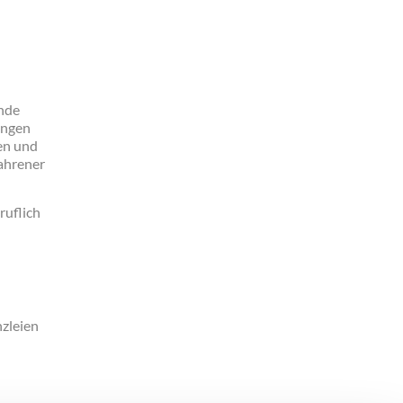
ende
ungen
en und
ahrener
ruflich
zleien