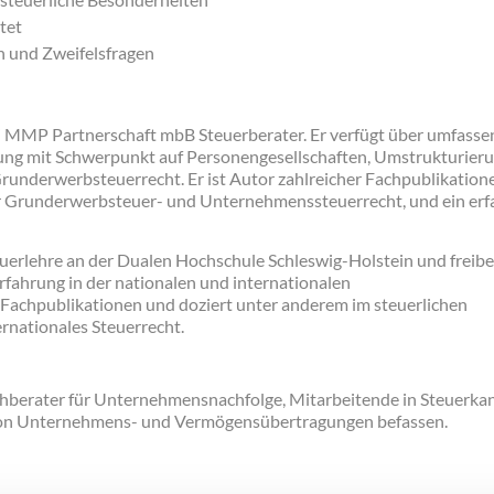
tet
n und Zweifelsfragen
 bei MMP Partnerschaft mbB Steuerberater. Er verfügt über umfass
ung mit Schwerpunkt auf Personengesellschaften, Umstrukturier
Grunderwerbsteuerrecht. Er ist Autor zahlreicher Fachpublikation
r Grunderwerbsteuer- und Unternehmenssteuerrecht, und ein erf
Steuerlehre an der Dualen Hochschule Schleswig-Holstein und freibe
Erfahrung in der nationalen und internationalen
 Fachpublikationen und doziert unter anderem im steuerlichen
rnationales Steuerrecht.
hberater für Unternehmensnachfolge, Mitarbeitende in Steuerkan
ng von Unternehmens- und Vermögensübertragungen befassen.