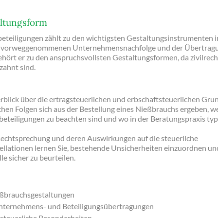
altungsform
teiligungen zählt zu den wichtigsten Gestaltungsinstrumenten i
 der vorweggenommenen Unternehmensnachfolge und der Übertrag
ehört er zu den anspruchsvollsten Gestaltungsformen, da zivilrech
zahnt sind.
rblick über die ertragsteuerlichen und erbschaftsteuerlichen Gru
ichen Folgen sich aus der Bestellung eines Nießbrauchs ergeben, w
teiligungen zu beachten sind und wo in der Beratungspraxis typ
 Rechtsprechung und deren Auswirkungen auf die steuerliche
llationen lernen Sie, bestehende Unsicherheiten einzuordnen un
e sicher zu beurteilen.
ießbrauchsgestaltungen
 Unternehmens- und Beteiligungsübertragungen
tsteuerliche Besonderheiten