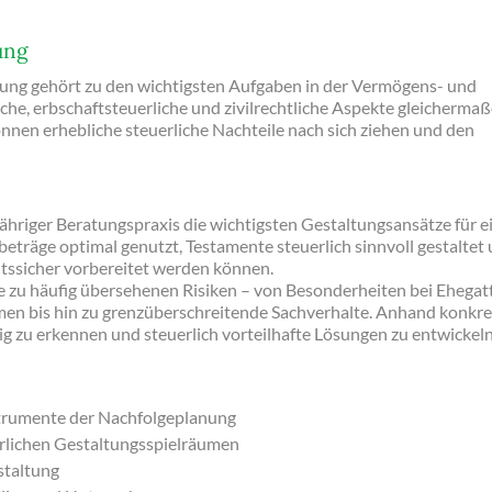
ung
nung gehört zu den wichtigsten Aufgaben in der Vermögens- und
che, erbschaftsteuerliche und zivilrechtliche Aspekte gleicherma
können erhebliche steuerliche Nachteile nach sich ziehen und den
jähriger Beratungspraxis die wichtigsten Gestaltungsansätze für e
ibeträge optimal genutzt, Testamente steuerlich sinnvoll gestaltet
tssicher vorbereitet werden können.
se zu häufig übersehenen Risiken – von Besonderheiten bei Ehegat
en bis hin zu grenzüberschreitende Sachverhalte. Anhand konkre
itig zu erkennen und steuerlich vorteilhafte Lösungen zu entwickeln
strumente der Nachfolgeplanung
rlichen Gestaltungsspielräumen
staltung