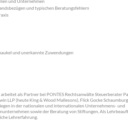
bilien und Unternehmen
landsbezügen und typischen Beratungsfehlern
raxis
chaukel und unerkannte Zuwendungen
 arbeitet als Partner bei PONTES Rechtsanwälte Steuerberater 
rwin LLP (heute King & Wood Mallesons), Flick Gocke Schaumbur
egen in der nationalen und internationalen Unternehmens- und
enunternehmen sowie der Beratung von Stiftungen. Als Lehrbeauf
eiche Lehrerfahrung.