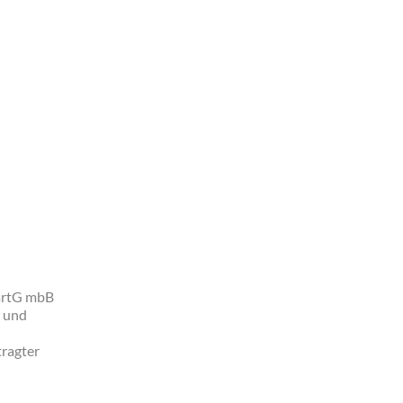
PartG mbB
g und
tragter