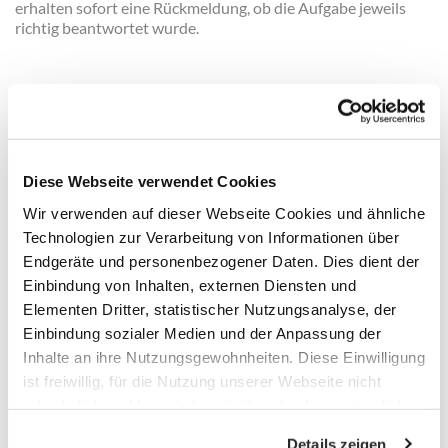
erhalten sofort eine Rückmeldung, ob die Aufgabe jeweils
richtig beantwortet wurde.
3. Arbeitshilfe für die sofortige Umsetzung in
der Praxis
Zu den Beiträgen gibt es zahlreiche Arbeitshilfen, mit denen
das Thema sofort in der Praxis bearbeitet werden kann.
Diese Webseite verwendet Cookies
Arbeitshilfen können beispielsweise Checklisten,
Arbeitsablaufbeschreibungen, Musterformulierungen,
Wir verwenden auf dieser Webseite Cookies und ähnliche
Formulare etc. sein.
Technologien zur Verarbeitung von Informationen über
Endgeräte und personenbezogener Daten. Dies dient der
4. Fortbildungssteuerung
Einbindung von Inhalten, externen Diensten und
Elementen Dritter, statistischer Nutzungsanalyse, der
Der Kanzleichef kann für jeden Mitarbeiter individuelle
Lernpfade erstellen – abgestimmt auf dessen
Einbindung sozialer Medien und der Anpassung der
Aufgabenbereich in der Kanzlei. Durch die Bearbeitung
Inhalte an ihre Nutzungsgewohnheiten. Diese Einwilligung
praxisnaher Lernpakete aus Fachbeitrag und Wissenstest
ist freiwillig, für die Nutzung unserer Webseite nicht
wird der Lernfortschritt dokumentiert und die
erforderlich und kann jederzeit über das Icon unten links
Fortbildungsbilanz jedes Mitarbeiters jederzeit transparent.
widerrufen werden. Weitere Informationen finden Sie in
Details zeigen