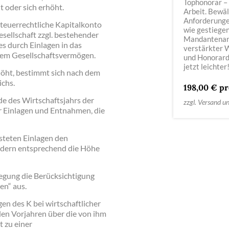
Tophonorar –
 oder sich erhöht.
Arbeit. Bewäl
Anforderung
steuerrechtliche Kapitalkonto
wie gestiege
ellschaft zzgl. bestehender
Mandanten­an
s durch Einlagen in das
verstärkter 
em Gesellschaftsvermögen.
und Honorar
jetzt leichter
höht, bestimmt sich nach dem
ichs.
198,00 € pr
e des Wirtschaftsjahrs der
zzgl. Versand u
 Einlagen und Entnahmen, die
steten Einlagen den
ndern entsprechend die Höhe
egung die Berücksichtigung
en“ aus.
agen des K bei wirtschaftlicher
en Vorjahren über die von ihm
t zu einer