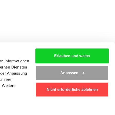
Erlauben und weiter
on Informationen
ternen Diensten
S
AGB
KONTAKT
Anpassen
d der Anpassung
 unserer
. Weitere
Nicht erforderliche ablehnen