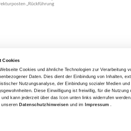
rrekturposten „Rückführung
t Cookies
Webseite Cookies und ähnliche Technologien zur Verarbeitung v
enbezogener Daten. Dies dient der Einbindung von Inhalten, ex
COMPLIANCE
IMPRESSUM
DATENSCHUTZ
COOKIE
atistischer Nutzungsanalyse, der Einbindung sozialer Medien un
NZEIGEN
sgewohnheiten. Diese Einwilligung ist freiwillig, für die Nutzung
h und kann jederzeit über das Icon unten links widerrufen werden
in unseren
Datenschutzhinweisen
und im
Impressum
.
o. KG