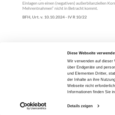
Einlagen um einen (negativen) außerbilanziellen Ko
Mehrentnahmen“ nicht in Betracht kommt.
BFH, Urt. v. 10.10.2024 - IV R 10/22
Diese Webseite verwende
Wir verwenden auf dieser 
über Endgeräte und person
DEUBNER RECHT & STEUERN
PRODUKTE
und Elementen Dritter, st
ANSPRECHPARTNER
ÜBER UNS
STELLENA
der Inhalte an ihre Nutzung
Webseite nicht erforderlic
Informationen finden Sie 
Copyright 2026 Deubner Recht & Steuern GmbH & C
Details zeigen