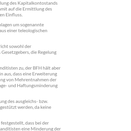
tlung des Kapitalkontostands
mit auf die Ermittlung des
en Einfluss.
inlagen um sogenannte
us einer teleologischen
richt sowohl der
s Gesetzgebers, die Regelung
ditisten zu, der BFH hält aber
in aus, dass eine Erweiterung
rung von Mehrentnahmen der
lage- und Haftungsminderung
g des ausgleichs- bzw.
 gestützt werden, da keine
estgestellt, dass bei der
anditisten eine Minderung der