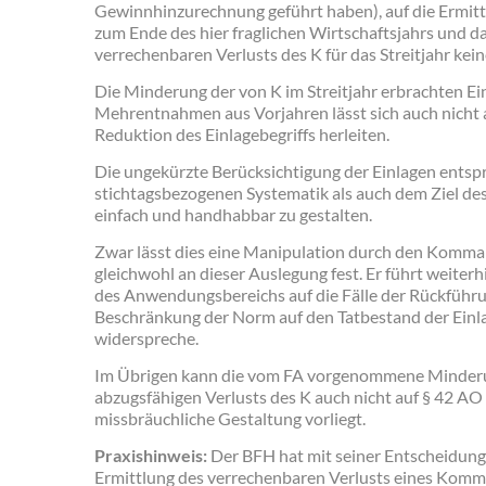
Gewinnhinzurechnung geführt haben), auf die Ermit
zum Ende des hier fraglichen Wirtschaftsjahrs und da
verrechenbaren Verlusts des K für das Streitjahr kein
Die Minderung der von K im Streitjahr erbrachten E
Mehrentnahmen aus Vorjahren lässt sich auch nicht a
Reduktion des Einlagebegriffs herleiten.
Die ungekürzte Berücksichtigung der Einlagen entsp
stichtagsbezogenen Systematik als auch dem Ziel de
einfach und handhabbar zu gestalten.
Zwar lässt dies eine Manipulation durch den Komman
gleichwohl an dieser Auslegung fest. Er führt weiterh
des Anwendungsbereichs auf die Fälle der Rückfüh
Beschränkung der Norm auf den Tatbestand der Ein
widerspreche.
Im Übrigen kann die vom FA vorgenommene Minderun
abzugsfähigen Verlusts des K auch nicht auf § 42 AO
missbräuchliche Gestaltung vorliegt.
Praxishinweis:
Der BFH hat mit seiner Entscheidung f
Ermittlung des verrechenbaren Verlusts eines Komm