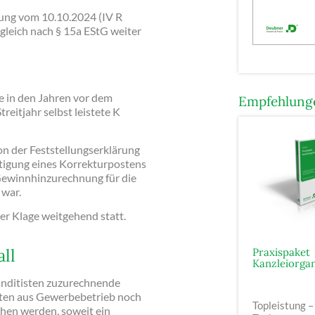
dung vom 10.10.2024 (IV R
leich nach § 15a EStG weiter
 in den Jahren vor dem
Empfehlunge
reitjahr selbst leistete K
on der Feststellungserklärung
htigung eines Korrekturpostens
ewinnhinzurechnung für die
 war.
er Klage weitgehend statt.
ll
Praxispaket
Kanzleiorgan
anditisten zuzurechnende
ften aus Gewerbebetrieb noch
Topleistung –
chen werden, soweit ein