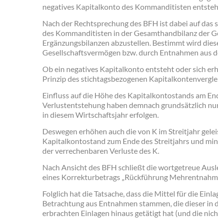
negatives Kapitalkonto des Kommanditisten entsteht
Nach der Rechtsprechung des BFH ist dabei auf das 
des Kommanditisten in der Gesamthandbilanz der Ges
Ergänzungsbilanzen abzustellen. Bestimmt wird diese
Gesellschaftsvermögen bzw. durch Entnahmen aus d
Ob ein negatives Kapitalkonto entsteht oder sich er
Prinzip des stichtagsbezogenen Kapitalkontenvergle
Einfluss auf die Höhe des Kapitalkontostands am End
Verlustentstehung haben demnach grundsätzlich nur
in diesem Wirtschaftsjahr erfolgen.
Deswegen erhöhen auch die von K im Streitjahr gelei
Kapitalkontostand zum Ende des Streitjahrs und mi
der verrechenbaren Verluste des K.
Nach Ansicht des BFH schließt die wortgetreue Ausl
eines Korrekturbetrags „Rückführung Mehrentnahm
Folglich hat die Tatsache, dass die Mittel für die Einl
Betrachtung aus Entnahmen stammen, die dieser in d
erbrachten Einlagen hinaus getätigt hat (und die nich