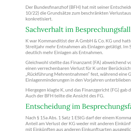
Der Bundesfinanzhof (BFH) hat mit seiner Entschei
10/22) die Grundsätze zum beschränkten Verlustausg
konkretisiert.
Sachverhalt im Besprechungsfall
K war Kommanditist der A GmbH & Co. KG und hatte
Streitjahr mehr Entnahmen als Einlagen getätigt. Im St
deutlich mehr Einlagen als Entnahmen.
Gleichwohl stellte das Finanzamt (FA) abweichend v
einen verrechenbaren Verlust für K unter Berücksic
„Rückführung Mehrentnahmen“ fest, während eine G
Einlagenminderungen in den Vorjahren unterblieben
Hiergegen klagte K, und das Finanzgericht (FG) gab d
Auch der BFH teilte die Ansicht des FG.
Entscheidung im Besprechungsfa
Nach § 15a Abs. 1 Satz 1 EStG darf der einem Komm
Anteil am Verlust der KG weder mit anderen Einkün
mit Einkünften aus anderen Einkunftsarten ausgegli