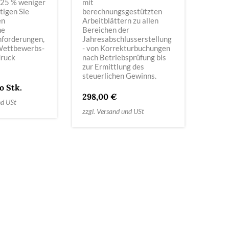
 25 % weniger
mit
tigen Sie
berechnungsgestützten
en
Arbeitblättern zu allen
ne
Bereichen der
forderungen,
Jahresabschlusserstellung
Wettbewerbs-
- von Korrekturbuchungen
druck
nach Betriebsprüfung bis
!
zur Ermittlung des
steuerlichen Gewinns.
o Stk.
298,00 €
nd USt
zzgl. Versand und USt