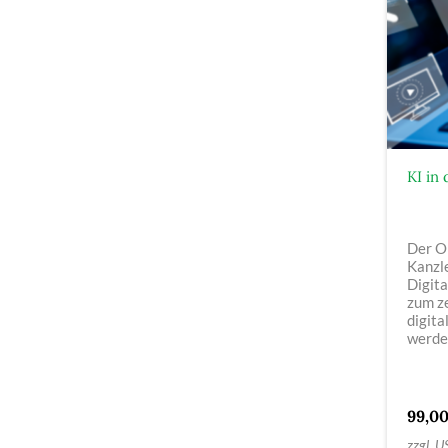
KI in
Der O
Kanzle
Digit
zum z
digita
werde
99,0
zzgl. U