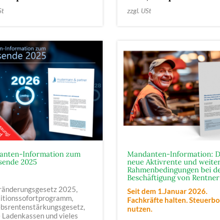
St
zzgl. USt
nten-Information zum
Mandanten-Information: D
sende 2025
neue Aktivrente und weite
Rahmenbedingungen bei d
Beschäftigung von Rentne
ränderungsgesetz 2025,
Seit dem 1.Januar 2026.
titionssofortprogramm,
Fachkräfte halten. Steuerb
ebsrentenstärkungsgesetz,
nutzen.
e Ladenkassen und vieles