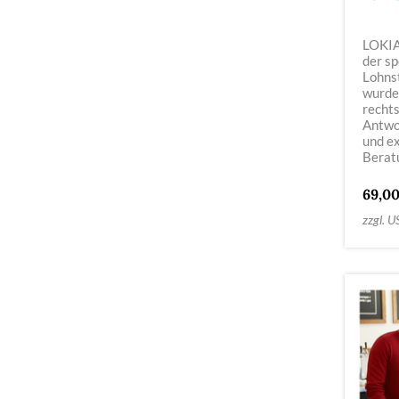
LOKIAS
der sp
Lohns
wurde.
recht
Antwor
und e
Berat
69,00
zzgl. U