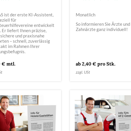
 ist der erste KI-Assistent,
Monatlich
eziell für
So informieren Sie Ärzte und
teuerhilfevereine entwickelt
Zahnärzte ganz individuell!
 Er liefert Ihnen präzise,
ssichere und praxisnahe
ten – schnell, zuverlässig
xakt im Rahmen Ihrer
ungsbefugnis.
 € mtl.
ab 2,40 € pro Stk.
St
zzgl. USt