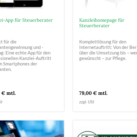
ei-App für Steuerberater
Kanzleihomepage für
Steuerberater
t für die
Komplettlösung für den
ntengewinnung und -
Internetauftritt: Von der Be
g: Eine echte App für den
über die Umsetzung bis – we
sionellen Kanzlei-Auftritt
gewünscht – zur Pflege.
en Smartphones der
nten.
 € mtl.
79,00 € mtl.
St
zzgl. USt