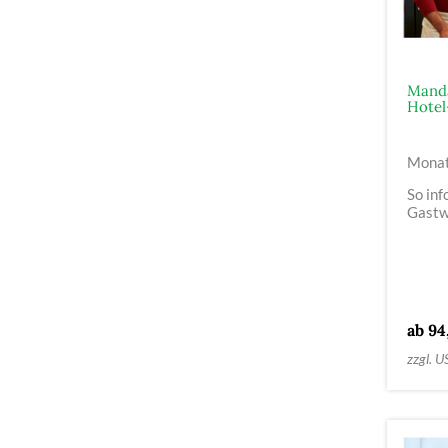
Manda
Hotel
Monat
So inf
Gastwi
ab 94
zzgl. U