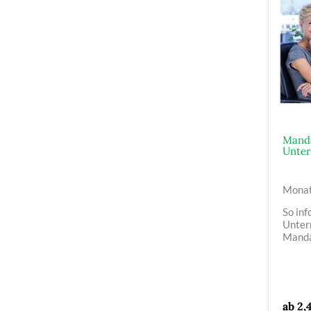
Manda
Unte
Monat
So inf
Unter
Manda
ab 2,