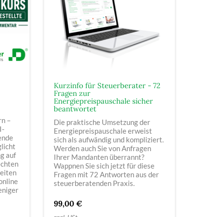
Kurzinfo für Steuerberater - 72
Fragen zur
Energiepreispauschale sicher
beantwortet
rn –
Die praktische Umsetzung der
I-
Energiepreispauschale erweist
ende
sich als aufwändig und kompliziert.
licht
Werden auch Sie von Anfragen
ng auf
Ihrer Mandanten überrannt?
echten
Wappnen Sie sich jetzt für diese
eiten
Fragen mit 72 Antworten aus der
online
steuerberatenden Praxis.
eniger
99,00 €