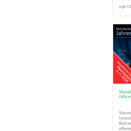
zzgl. U
Manda
Jahre
Steue
Inves
Betri
offen