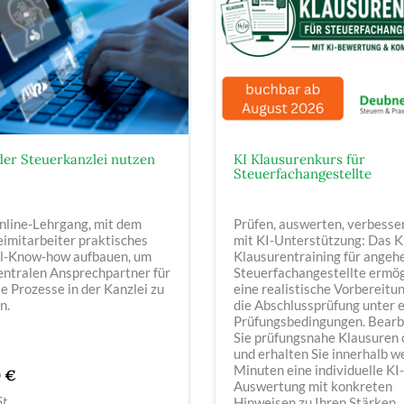
 der Steuerkanzlei nutzen
KI Klausurenkurs für
Steuerfachangestellte
nline-Lehrgang, mit dem
Prüfen, auswerten, verbesse
imitarbeiter praktisches
mit KI-Unterstützung: Das K
al-Know-how aufbauen, um
Klausurentraining für angeh
entralen Ansprechpartner für
Steuerfachangestellte ermög
le Prozesse in der Kanzlei zu
eine realistische Vorbereitu
n.
die Abschlussprüfung unter 
Prüfungsbedingungen. Bearb
Sie prüfungsnahe Klausuren 
und erhalten Sie innerhalb w
Minuten eine individuelle KI-
0 €
Auswertung mit konkreten
St
Hinweisen zu Ihren Stärken,