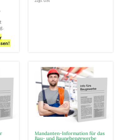
zzgl. USt
o
t
g.
r
ssen!
r
Mandanten-Information für das
Bau- und Baunebengewerbe