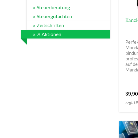
Steuerberatung
Steuergutachten
Kanzl
Zeitschriften
% Aktionen
Perfek
Manda
bindun
profes
auf d
Manda
39,90
zzgl. U