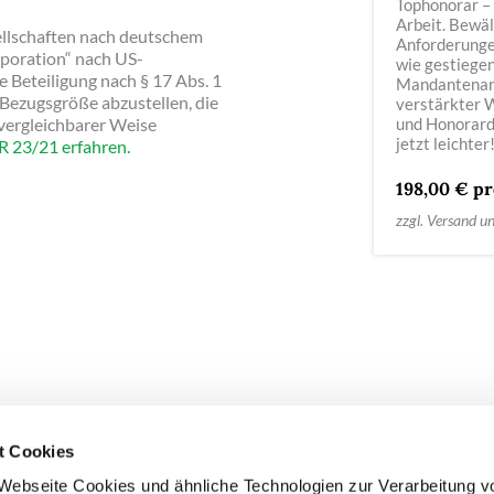
Tophonorar –
Arbeit. Bewäl
ellschaften nach deutschem
Anforderung
rporation“ nach US-
wie gestiege
 Beteiligung nach § 17 Abs. 1
Mandanten­an
e Bezugsgröße abzustellen, die
verstärkter 
 vergleichbarer Weise
und Honorar
jetzt leichter
 R 23/21 erfahren.
198,00 € pr
zzgl. Versand u
t Cookies
COMPLIANCE
IMPRESSUM
DATENSCHUTZ
COOKIE
Webseite Cookies und ähnliche Technologien zur Verarbeitung v