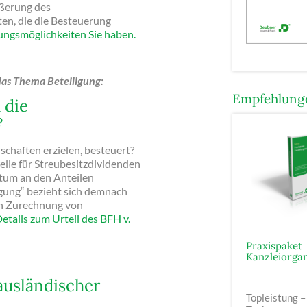
ßerung des
en, die die Besteuerung
tungsmöglichkeiten Sie haben.
as Thema Beteiligung:
Empfehlunge
 die
?
chaften erzielen, besteuert?
elle für Streubesitzdividenden
ntum an den Anteilen
igung“ bezieht sich demnach
en Zurechnung von
Details zum Urteil des BFH v.
Praxispaket
Kanzleiorgan
ausländischer
Topleistung –