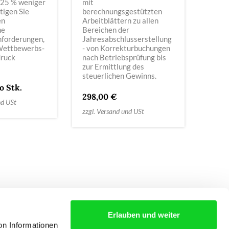
 25 % weniger
mit
tigen Sie
berechnungsgestützten
en
Arbeitblättern zu allen
ne
Bereichen der
forderungen,
Jahresabschlusserstellung
Wettbewerbs-
- von Korrekturbuchungen
druck
nach Betriebsprüfung bis
!
zur Ermittlung des
steuerlichen Gewinns.
o Stk.
298,00 €
nd USt
zzgl. Versand und USt
Erlauben und weiter
S
AGB
KONTAKT
on Informationen