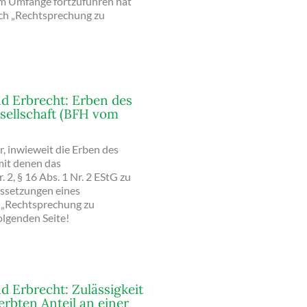
em Umfange fortzuführen hat
ich „Rechtsprechung zu
d Erbrecht: Erben des
sellschaft (BFH vom
 inwieweit die Erben des
mit denen das
. 2, § 16 Abs. 1 Nr. 2 EStG zu
ussetzungen eines
e „Rechtsprechung zu
olgenden Seite!
d Erbrecht: Zulässigkeit
rbten Anteil an einer