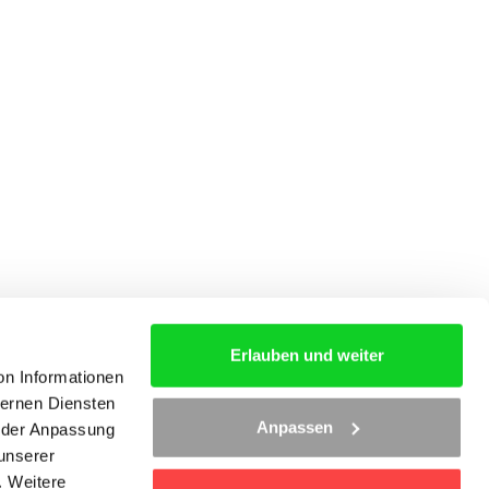
Erlauben und weiter
on Informationen
ternen Diensten
S
AGB
KONTAKT
Anpassen
d der Anpassung
 unserer
. Weitere