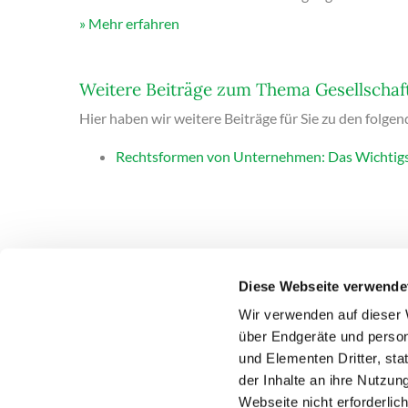
Mehr erfahren
Weitere Beiträge zum Thema Gesellschaf
Hier haben wir weitere Beiträge für Sie zu den folge
Rechtsformen von Unternehmen: Das Wichtigs
Diese Webseite verwende
Wir verwenden auf dieser 
über Endgeräte und person
DEUBNER RECHT & STEUERN
PRODUKTE
und Elementen Dritter, st
ANSPRECHPARTNER
ÜBER UNS
STELLENA
der Inhalte an ihre Nutzung
Webseite nicht erforderlic