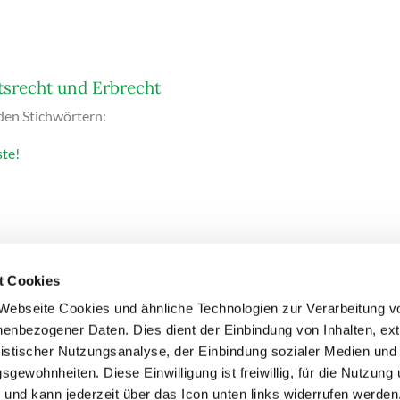
tsrecht und Erbrecht
nden Stichwörtern:
te!
t Cookies
Webseite Cookies und ähnliche Technologien zur Verarbeitung v
enbezogener Daten. Dies dient der Einbindung von Inhalten, ex
COMPLIANCE
IMPRESSUM
DATENSCHUTZ
COOKIE
atistischer Nutzungsanalyse, der Einbindung sozialer Medien un
NZEIGEN
sgewohnheiten. Diese Einwilligung ist freiwillig, für die Nutzung
h und kann jederzeit über das Icon unten links widerrufen werden