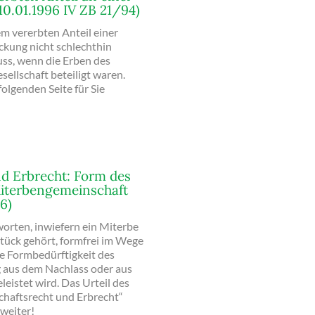
0.01.1996 IV ZB 21/94)
m vererbten Anteil einer
ckung nicht schlechthin
uss, wenn die Erben des
sellschaft beteiligt waren.
olgenden Seite für Sie
nd Erbrecht: Form des
Miterbengemeinschaft
6)
orten, inwiefern ein Miterbe
tück gehört, formfrei im Wege
ie Formbedürftigkeit des
g aus dem Nachlass oder aus
eistet wird. Das Urteil des
chaftsrecht und Erbrecht“
 weiter!