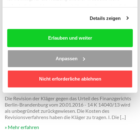
Die Revision des Beklagten gegen das Urteil des
erforderlich und kann jederzeit über das Icon unten links
Finanzgerichts Baden-Württemberg, Außensenate Freiburg,
widerrufen werden. Weitere Informationen finden Sie in
vom 29.01.2019 – 11 K 1398/16 wird als unbegründet
Details zeigen
unseren
Datenschutzhinweisen
und im
Impressum
.
zurückgewiesen. Die Kosten des Revisionsverfahrens hat der
[...]
Erlauben und weiter
Mehr erfahren
Anpassen
Ertragsteuerliche Behandlung des Verzichts
eines Gesellschafters einer Kapitalgesellschaft
auf einen Teil einer ihm gegen diese
Nicht erforderliche ablehnen
zustehenden Darlehensforderung nach
Einführung der Abgeltungssteuer
Die Revision der Kläger gegen das Urteil des Finanzgerichts
Berlin-Brandenburg vom 20.01.2016 - 14 K 14040/13 wird
als unbegründet zurückgewiesen. Die Kosten des
Revisionsverfahrens haben die Kläger zu tragen. I. Die [...]
Mehr erfahren