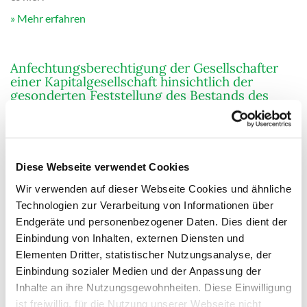
Mehr erfahren
Anfechtungsberechtigung der Gesellschafter
einer Kapitalgesellschaft hinsichtlich der
gesonderten Feststellung des Bestands des
steuerlichen Einlagekontos
Die Beschwerde der Antragsteller gegen den Beschluss des
Finanzgerichts München vom 28.05.2019 – 7 V 803/19 wird
als unbegründet zurückgewiesen. Die Kosten des
Diese Webseite verwendet Cookies
Beschwerdeverfahrens haben die Antragsteller zu tragen. I.
[...]
Wir verwenden auf dieser Webseite Cookies und ähnliche
Technologien zur Verarbeitung von Informationen über
Mehr erfahren
Endgeräte und personenbezogener Daten. Dies dient der
Einbindung von Inhalten, externen Diensten und
Elementen Dritter, statistischer Nutzungsanalyse, der
Voraussetzungen einer
BetriebsaufspaltungZurechnung der Stimmen
Einbindung sozialer Medien und der Anpassung der
eines minderjährigen an der
Inhalte an ihre Nutzungsgewohnheiten. Diese Einwilligung
Betriebskapitalgesellschaft beteiligten Kindes
ist freiwillig, für die Nutzung unserer Webseite nicht