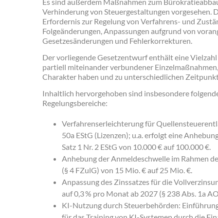
Es sind außerdem Maßnahmen zum Bürokratieabbau, 
Verhinderung von Steuergestaltungen vorgesehen. 
Erfordernis zur Regelung von Verfahrens- und Zustän
Folgeänderungen, Anpassungen aufgrund von vora
Gesetzesänderungen und Fehlerkorrekturen.
Der vorliegende Gesetzentwurf enthält eine Vielzahl
partiell miteinander verbundener Einzelmaßnahmen,
Charakter haben und zu unterschiedlichen Zeitpunkte
Inhaltlich hervorgehoben sind insbesondere folgend
Regelungsbereiche:
Verfahrenserleichterung für Quellensteuerentl
50a EStG (Lizenzen); u.a. erfolgt eine Anhebung
Satz 1 Nr. 2 EStG von 10.000 € auf 100.000 €.
Anhebung der Anmeldeschwelle im Rahmen de
(§ 4 FZulG) von 15 Mio. € auf 25 Mio. €.
Anpassung des Zinssatzes für die Vollverzins
auf 0,3 % pro Monat ab 2027 (§ 238 Abs. 1a AO
KI-Nutzung durch Steuerbehörden: Einführung 
für das Training von KI-Systemen durch die Fi