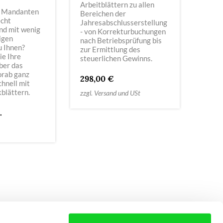
Arbeitblättern zu allen
 Mandanten
Bereichen der
echt
Jahresabschlusserstellung
nd mit wenig
- von Korrekturbuchungen
igen
nach Betriebsprüfung bis
u Ihnen?
zur Ermittlung des
ie Ihre
steuerlichen Gewinns.
ber das
orab ganz
298,00 €
chnell mit
blättern.
zzgl. Versand und USt
.