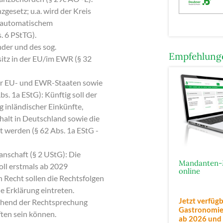
esetz; u.a. wird der Kreis
t automatischem
. 6 PStTG).
der und des sog.
Empfehlunge
itz in der EU/im EWR (§ 32
er EU- und EWR-Staaten sowie
s. 1a EStG): Künftig soll der
 inländischer Einkünfte,
alt in Deutschland sowie die
 werden (§ 62 Abs. 1a EStG -
nschaft (§ 2 UStG): Die
Mandanten-
oll erstmals ab 2029
online
 Recht sollen die Rechtsfolgen
e Erklärung eintreten.
Jetzt verfügb
echend der Rechtsprechung
Gastronomie,
ten sein können.
ab 2026
und