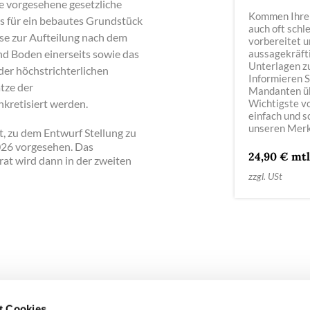
ie vorgesehene gesetzliche
Kommen Ihre
s für ein bebautes Grundstück
auch oft schl
ise zur Aufteilung nach dem
vorbereitet u
nd Boden einerseits sowie das
aussagekräft
Unterlagen z
der höchstrichterlichen
Informieren S
tze der
Mandanten ü
kretisiert werden.
Wichtigste v
einfach und s
unseren Merk
, zu dem Entwurf Stellung zu
026 vorgesehen. Das
24,90 € mtl
t wird dann in der zweiten
zzgl. USt
t Cookies