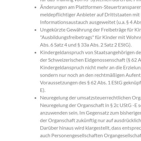
Änderungen am Plattformen-Steuertransparenzg
meldepflichtiger Anbieter auf Drittstaaten mi
Informationsaustauch ausgeweitet (u.a. § 4 Abs
Ungekürzte Gewährung der Freibeträge für Kin
"Ausbildungsfreibetrags" für Kinder mit Wohns
Abs. 6 Satz 4 und § 33a Abs. 2 Satz 2 EStG).
Kindergeldanspruch von Staatsangehörigen d
der Schweizerischen Eidgenossenschaft (§ 62 Ab
Kindergeldanspruch nicht mehr an die Erzielung
sondern nur noch an den rechtmäßigen Aufenth
Voraussetzungen des § 62 Abs. 1 EStG geknüpft
E).
Neuregelung der umsatzsteuerrechtlichen Orga
Neuregelung der Organschaft in § 2c UStG -E s
anzuwenden sein. Im Gegensatz zum bisherigen
der Organschaft zukünftig nur auf ausdrücklich
Darüber hinaus wird klargestellt, dass entspr
auch Personengesellschaften Organgesellschaf