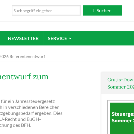
Suchen
NEWSLETTER
SERVICE
2026 Referentenentwurf
enentwurf zum
Gratis-Dow
Sommer 20
ür ein Jahressteuergesetz
ch in verschiedenen Bereichen
tzgebungsbedarf ergeben. Dies
 EU-Recht und EuGH-
echung des BFH.