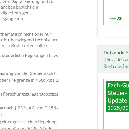
zur Digitalisierung und zur
Daneben besteht ein
digkeitsfragen,
ngegangenen
 thematisch nicht oder nur
 die überwiegend technischen
n in Kraft treten sollen.
Dutzende S
e steuerliche Regelungen bzw.
Zeit, alles
Sie trotzde
astung von der Steuer nach §
 der Freigrenze in § 50c Abs. 2
s Forschungszulagengesetzes
ung nach § 233a AO von 0,15 %
).
einer gesetzlichen Regelung
nanzbehörden (§ 29c AO -E).