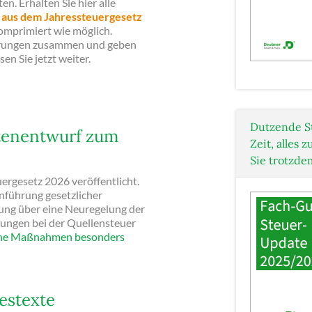
n. Erhalten Sie hier alle
l aus dem Jahressteuergesetz
omprimiert wie möglich.
derungen zusammen und geben
en Sie jetzt weiter.
Dutzende S
ntenentwurf zum
Zeit, alles
Sie trotzde
rgesetz 2026 veröffentlicht.
nführung gesetzlicher
ng über eine Neuregelung der
rungen bei der Quellensteuer
he Maßnahmen besonders
estexte