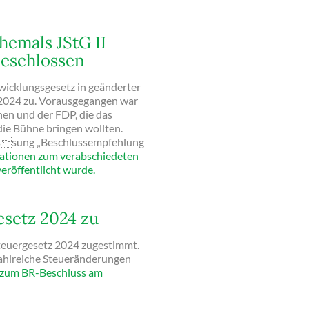
hemals JStG II
beschlossen
wicklungsgesetz in geänderter
.2024 zu. Vorausgegangen war
nen und der FDP, die das
 die Bühne bringen wollten.
assung „Beschlussempfehlung
mationen zum verabschiedeten
eröffentlicht wurde.
esetz 2024 zu
teuergesetz 2024 zugestimmt.
 zahlreiche Steueränderungen
en zum BR-Beschluss am