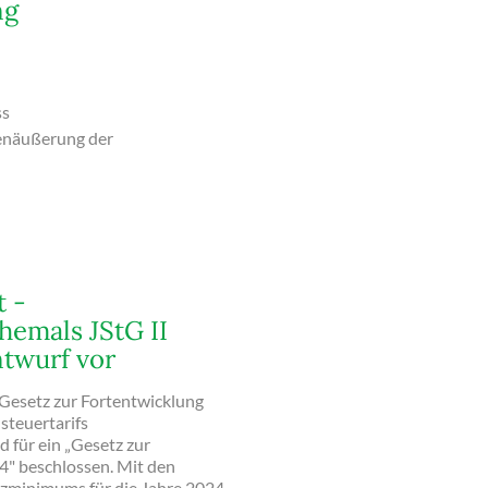
ng
ss
enäußerung der
t -
hemals JStG II
ntwurf vor
„Gesetz zur Fortentwicklung
teuertarifs
d für ein „Gesetz zur
4" beschlossen. Mit den
enzminimums für die Jahre 2024