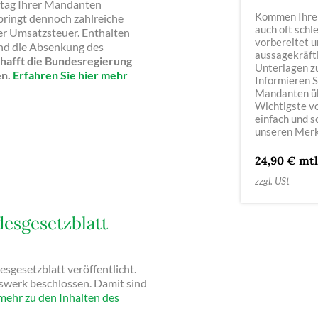
lltag Ihrer Mandanten
Kommen Ihre
 bringt dennoch zahlreiche
auch oft schl
r Umsatzsteuer. Enthalten
vorbereitet u
d die Absenkung des
aussagekräft
hafft die Bundesregierung
Unterlagen z
en.
Erfahren Sie hier mehr
Informieren S
Mandanten ü
Wichtigste v
einfach und s
unseren Merk
24,90 € mtl
zzgl. USt
desgesetzblatt
gesetzblatt veröffentlicht.
swerk beschlossen. Damit sind
mehr zu den Inhalten des