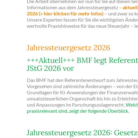
Die Arbeit übernehmen wir nun für Sie auf diesen Seite
Informationen aus dem Jahressteuergesetz
– aktuel
2026 (» hier klicken für mehr Infos)
– und zwar so k
Unsere Experten fassen für Sie die wichtigsten Än
wertvolle Praxishinweise für das neue Steuerjahr – les
Jahressteuergesetz 2026
+++Aktuell+++ BMF legt Refere
JStG 2026 vor
Das BMF hat den Referentenentwurf zum Jahressteue
Vorgesehen sind zahlreiche Änderungen – von der Ei
Grundlagen für KI-Anwendungen der Finanzverwaltu
umsatzsteuerlichen Organschaft bis hin zu Erleichte
und Anpassungen im Forschungszulagenrecht.
Welc
praxisrelevant sind, zeigt der folgende Überblick.
Jahressteuergesetz 2026: Gesetz