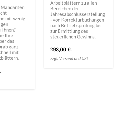
Arbeitblättern zu allen
 Mandanten
Bereichen der
echt
Jahresabschlusserstellung
nd mit wenig
- von Korrekturbuchungen
igen
nach Betriebsprüfung bis
u Ihnen?
zur Ermittlung des
ie Ihre
steuerlichen Gewinns.
ber das
orab ganz
298,00 €
chnell mit
blättern.
zzgl. Versand und USt
.