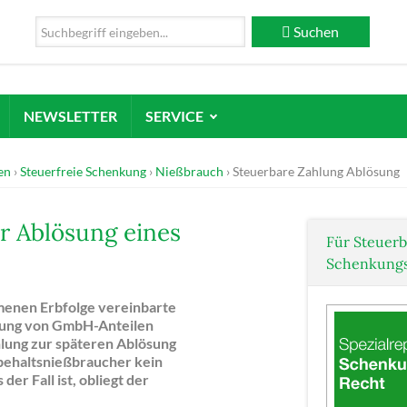
Suchen
NEWSLETTER
SERVICE
en
Steuerfreie Schenkung
Nießbrauch
Steuerbare Zahlung Ablösung
r Ablösung eines
Für Steuerb
Schenkungs
enen Erbfolge vereinbarte
agung von GmbH-Anteilen
lung zur späteren Ablösung
rbehaltsnießbraucher kein
der Fall ist, obliegt der