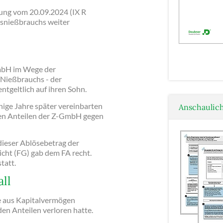
ung vom 20.09.2024 (IX R
tsnießbrauchs weiter
GmbH im Wege der
Nießbrauchs - der
tgeltlich auf ihren Sohn.
ige Jahre später vereinbarten
Anschaulich
den Anteilen der Z-GmbH gegen
dieser Ablösebetrag der
cht (FG) gab dem FA recht.
tatt.
ll
te aus Kapitalvermögen
den Anteilen verloren hatte.