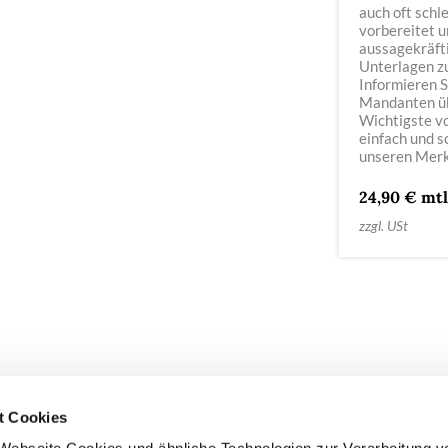
auch oft schl
vorbereitet u
aussagekräft
Unterlagen z
Informieren S
Mandanten ü
Wichtigste v
einfach und s
unseren Merk
24,90 € mtl
zzgl. USt
t Cookies
COMPLIANCE
IMPRESSUM
DATENSCHUTZ
COOKIE