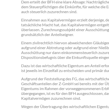
Dem erteilt der BFH eine klare Absage: Nachträgliche
dem Steuerpflichtigen die Einkünfte, für welche die
auch steuerlich zuzurechnen sind.
Einnahmen aus Kapitalvermögen erzielt derjenige, de
tatsächliche Macht hat, das Kapitalvermögen entgeltl
überlassen. Zurechnungssubjekt einer Ausschüttung
grundsätzlich der Anteilseigner.
Einem zivilrechtlich hiervon abweichenden Gläubige
aufgrund einer Abtretung oder aufgrund einer Nießbr
Ausschüttung nur dann einkommensteuerlich zuzure
Dispositionsbefugnis über die Einkunftsquelle einge
Dazu ist das wirtschaftliche Eigentum am Anteil erfor
ist jeweils im Einzelfall zu entscheiden und primär du
Aufgrund der Feststellung des FG, das wirtschaftlic
Geschäftsanteilen der Z-GmbH sei bereits mit der Üb
Eigentums im Rahmen der vorweggenommenen Erbfol
übergegangen, ist es für den BFH ausgeschlossen, das
Kapitalvermögen zuzurechnen sind.
Wegen der Übertragung des wirtschaftlichen Eigent