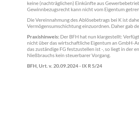
keine (nachträglichen) Einkünfte aus Gewerbebetrieb
Gewinnbezugsrecht kann nicht vom Eigentum getre
Die Vereinnahmung des Ablösebetrags bei K ist daher
Vermögensumschichtung einzuordnen. Daher gab der
Praxishinweis:
Der BFH hat nun klargestellt: Verfüg
nicht über das wirtschaftliche Eigentum an GmbH-An
das zuständige FG festzustellen ist -, so liegt in der 
Nießbrauchs kein steuerbarer Vorgang.
BFH, Urt. v. 20.09.2024 - IX R 5/24