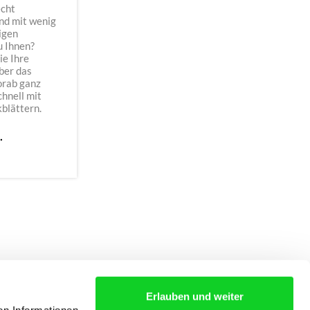
echt
nd mit wenig
igen
u Ihnen?
ie Ihre
ber das
orab ganz
chnell mit
blättern.
.
Erlauben und weiter
S
AGB
KONTAKT