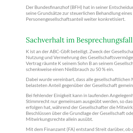
Der Bundesfinanzhof (BFH) hat in seiner Entscheidu
seine Grundsätze zur steuerlichen Behandlung eine
Personengesellschaftsanteil weiter konkretisiert.
Sachverhalt im Besprechungsfall
K ist an der ABC-GbR beteiligt. Zweck der Gesellschaf
Nutzung und Vermehrung des Gesellschaftsvermögens
Vertrag räumte K seinem Sohn B an seinem Gesellsch
schenkweise einen Nießbrauch zu 50 % ein.
Dabei wurde vereinbart, dass alle gesellschaftliche
belasteten Anteil gegenüber der Gesellschaft gemein
Bei fehlender Einigkeit kann in laufenden Angelegenh
Stimmrecht nur gemeinsam ausgeübt werden, so das
erfolgen hat, während der Gesellschafter die Mitwir
Beschlüssen über die Grundlage der Gesellschaft od
Mitwirkungsrechte allein ausübt.
Mit dem Finanzamt (FA) entstand Streit darüber, ob 