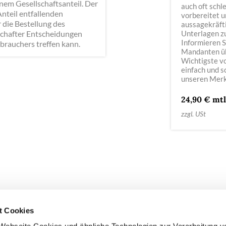
em Gesellschaftsanteil. Der
auch oft schl
nteil entfallenden
vorbereitet u
 die Bestellung des
aussagekräft
schafter Entscheidungen
Unterlagen z
Informieren S
brauchers treffen kann.
Mandanten ü
Wichtigste v
einfach und s
unseren Merk
24,90 € mtl
zzgl. USt
t Cookies
COMPLIANCE
IMPRESSUM
DATENSCHUTZ
COOKIE