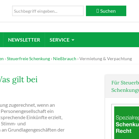
Suchen
NEWSLETTER
SERVICE
en
Steuerfreie Schenkung
Nießbrauch
Vermietung & Verpachtung
s gilt bei
Für Steuerb
Schenkungs
ung zugerechnet, wenn an
Personengesellschaft ein
prechende Einkünfte erzielt,
r Stimm- und
ch an Grundlagengeschäften der