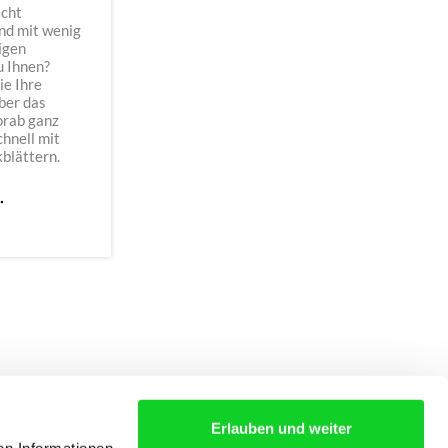
echt
nd mit wenig
igen
u Ihnen?
ie Ihre
ber das
orab ganz
chnell mit
blättern.
.
Erlauben und weiter
S
AGB
KONTAKT