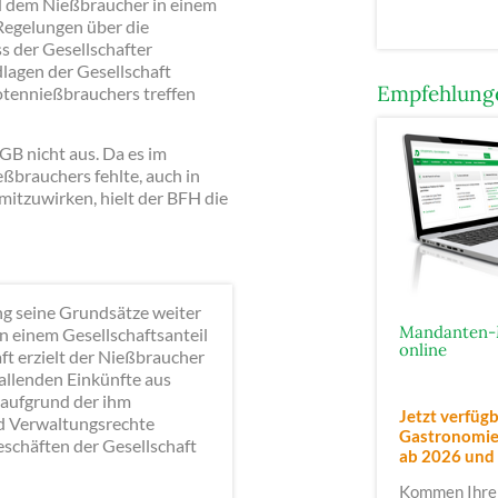
rd dem Nießbraucher in einem
 Regelungen über die
s der Gesellschafter
lagen der Gesellschaft
Empfehlunge
uotennießbrauchers treffen
GB nicht aus. Da es im
ßbrauchers fehlte, auch in
mitzuwirken, hielt der BFH die
ng seine Grundsätze weiter
Mandanten-
an einem Gesellschaftsanteil
online
t erzielt der Nießbraucher
fallenden Einkünfte aus
 aufgrund der ihm
Jetzt verfügb
d Verwaltungsrechte
Gastronomie,
eschäften der Gesellschaft
ab 2026
und
Kommen Ihre