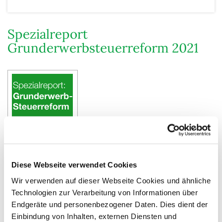
Spezialreport
Grunderwerbsteuerreform 2021
Diese Webseite verwendet Cookies
Wir verwenden auf dieser Webseite Cookies und ähnliche
Strengere Regeln beim Share Deal: Wir
Technologien zur Verarbeitung von Informationen über
bereiten Sie vor auf den neuen
Endgeräte und personenbezogener Daten. Dies dient der
Ergänzungstatbestand § 1 Abs. 2b GrEStG
Einbindung von Inhalten, externen Diensten und