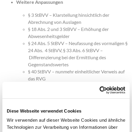
Weitere Anpassungen
§ 3 StBVV – Klarstellung hinsichtlich der
Abrechnung von Auslagen
§ 18 Abs. 2 und 3 StBVV – Erhöhung der
Abwesenheitsgelder
§ 24 Abs. 5 StBVV – Neufassung des vormaligen §
24 Abs. 4 StBVV, § 33 Abs. 6 StBVV –
Differenzierung bei der Ermittlung des
Gegenstandswertes
§ 40 StBVV – nunmehr einheitlicher Verweis auf
das RVG
Übergangsregelung nach § 41 StBVV n.F.:
Die
Vergütung wird nach bisherigem Recht berechnet,
wenn der Auftrag vor Inkrafttreten einer Änderung
Diese Webseite verwendet Cookies
erteilt wurde. Bei Jahresvereinbarungen gilt dies bis
zum Ablauf des Jahres, in dem die Änderung in Kraft
Wir verwenden auf dieser Webseite Cookies und ähnliche
trat.
Technologien zur Verarbeitung von Informationen über