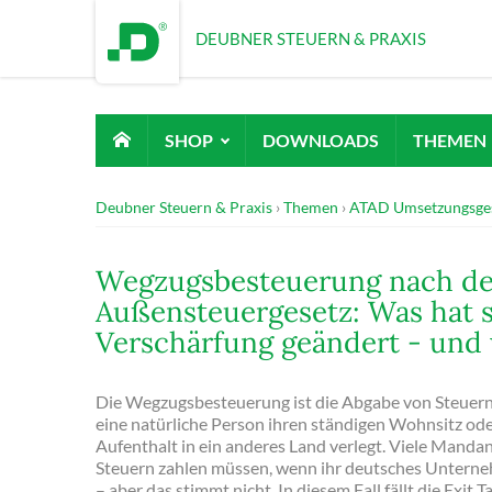
DEUBNER STEUERN & PRAXIS
SHOP
DOWNLOADS
THEMEN
Deubner Steuern & Praxis
Themen
ATAD Umsetzungsge
Wegzugsbesteuerung nach d
Außensteuergesetz: Was hat s
Verschärfung geändert - und w
Die Wegzugsbesteuerung ist die Abgabe von Steuer
eine natürliche Person ihren ständigen Wohnsitz od
Aufenthalt in ein anderes Land verlegt. Viele Manda
Steuern zahlen müssen, wenn ihr deutsches Unterne
– aber das stimmt nicht. In diesem Fall fällt die Exit T