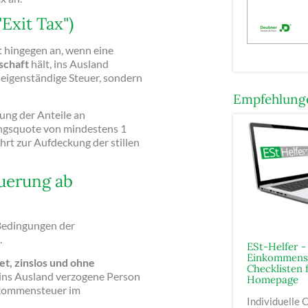
Exit Tax")
 hingegen an, wenn eine
lschaft
hält, ins Ausland
e eigenständige Steuer, sondern
Empfehlunge
ung der Anteile an
igungsquote von mindestens 1
rt zur Aufdeckung der stillen
uerung ab
Bedingungen der
.
ESt-Helfer - 
Einkommens
et, zinslos und ohne
Checklisten 
 ins Ausland verzogene Person
Homepage
inkommensteuer im
Individuelle 