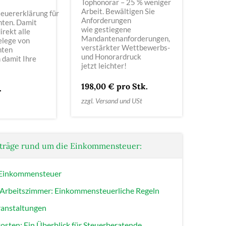
Tophonorar – 25 % weniger
Arbeit. Bewältigen Sie
uererklärung für
Anforderungen
ten. Damit
wie gestiegene
irekt alle
Mandanten­anforderungen,
elege von
verstärkter Wettbewerbs-
nten
und Honorardruck
 damit Ihre
jetzt leichter!
198,00 € pro Stk.
.
zzgl. Versand und USt
iträge rund um die Einkommensteuer:
e Einkommensteuer
 Arbeitszimmer: Einkommensteuerliche Regeln
ranstaltungen
sten: Ein Überblick für Steuerberatende