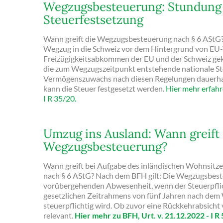
Wegzugsbesteuerung: Stundung
Steuerfestsetzung
Wann greift die Wegzugsbesteuerung nach § 6 AStG?
Wegzug in die Schweiz vor dem Hintergrund von E
Freizügigkeitsabkommen der EU und der Schweiz gek
die zum Wegzugszeitpunkt entstehende nationale St
Vermögenszuwachs nach diesen Regelungen dauerhaft
kann die Steuer festgesetzt werden.
Hier mehr erfahre
I R 35/20.
Umzug ins Ausland: Wann greift 
Wegzugsbesteuerung?
Wann greift bei Aufgabe des inländischen Wohnsitz
nach § 6 AStG? Nach dem BFH gilt: Die Wegzugsbesteu
vorübergehenden Abwesenheit, wenn der Steuerpflic
gesetzlichen Zeitrahmens von fünf Jahren nach de
steuerpflichtig wird. Ob zuvor eine Rückkehrabsicht vo
relevant.
Hier mehr zu BFH, Urt. v. 21.12.2022 - I R