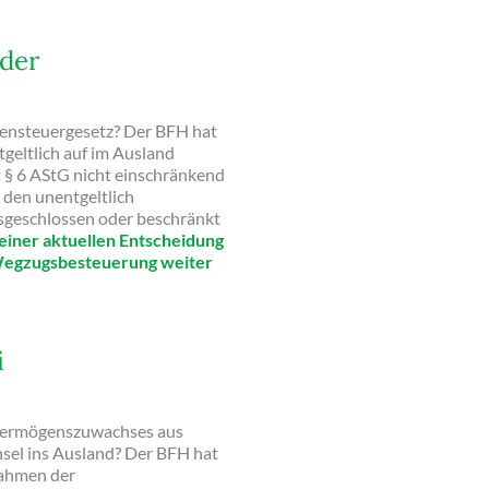
der
ensteuergesetz? Der BFH hat
tgeltlich auf im Ausland
 § 6 AStG nicht einschränkend
 den unentgeltlich
sgeschlossen oder beschränkt
einer aktuellen Entscheidung
 Wegzugsbesteuerung weiter
i
 Vermögenszuwachses aus
sel ins Ausland? Der BFH hat
Rahmen der