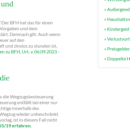
 und
» Außergewö
» Haushalts
 Der BFH hat das für einen
U-Vorgaben und dem
» Kindergel
lärt. Demnach gilt: Auch wenn
» Verlustvo
euer auf den
 und zinslos zu stunden ist,
» Preisgelde
n zu BFH, Urt. v. 06.09.2023 -
» Doppelte H
die
es die Wegzugsbesteuerung
erung entfällt bei einer nur
htige innerhalb des
m Wegzug wieder unbeschränkt
rlag, ist in diesem Fall nicht
 55/19 erfahren.