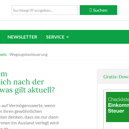
Suchen
NEWSLETTER
SERVICE
setz
Wegzugsbesteuerung
em
Gratis-Dow
ich nach der
as gilt aktuell?
n auf Vermögenswerte, wenn
er ihren gewöhnlichen
nten denken, dass sie nur dann
hmen ins Ausland verlegt wird
ax an.