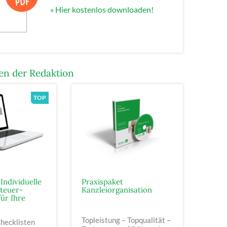
» Hier kostenlos downloaden!
n der Redaktion
Individuelle
Praxispaket
teuer-
Kanzleiorganisation
für Ihre
Topleistung – Topqualität –
Checklisten