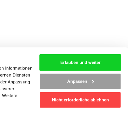
Erlauben und weiter
on Informationen
ternen Diensten
S
AGB
KONTAKT
Anpassen
d der Anpassung
 unserer
. Weitere
Nicht erforderliche ablehnen