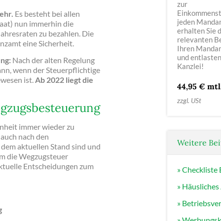
zur
Einkommenste
ehr.
Es besteht bei allen
jeden Mandan
taat) nun immerhin die
erhalten Sie d
Jahresraten zu bezahlen. Die
relevanten B
anzamt eine Sicherheit.
Ihren Manda
und entlasten
ung:
Nach der alten Regelung
Kanzlei!
nn, wenn der Steuerpflichtige
ewesen ist.
Ab 2022 liegt die
44,95 € mtl
zzgl. USt
egzugsbesteuerung
nheit immer wieder zu
t auch nach den
Weitere Be
 dem aktuellen Stand sind und
um die Wegzugsteuer
 aktuelle Entscheidungen zum
» Checklist
» Häusliches
» Betriebsve
g
» Werbungsko