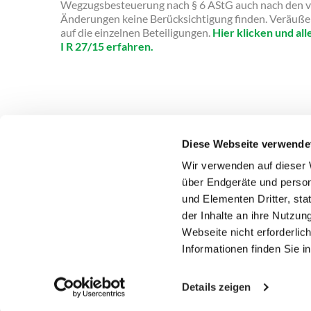
Wegzugsbesteuerung nach § 6 AStG auch nach den v
Änderungen keine Berücksichtigung finden. Veräuße
auf die einzelnen Beteiligungen.
Hier klicken und all
I R 27/15 erfahren.
Diese Webseite verwende
Wir verwenden auf dieser 
über Endgeräte und person
DEUBNER RECHT & STEUERN
PRODUKTE
und Elementen Dritter, st
ANSPRECHPARTNER
ÜBER UNS
STELLENA
der Inhalte an ihre Nutzung
Webseite nicht erforderlic
Informationen finden Sie 
Copyright 2026 Deubner Recht & Steuern GmbH & C
Details zeigen