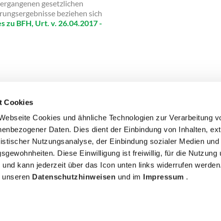
ergangenen gesetzlichen
rungsergebnisse beziehen sich
es zu BFH, Urt. v. 26.04.2017 -
t Cookies
Webseite Cookies und ähnliche Technologien zur Verarbeitung v
enbezogener Daten. Dies dient der Einbindung von Inhalten, ex
COMPLIANCE
IMPRESSUM
DATENSCHUTZ
COOKIE
atistischer Nutzungsanalyse, der Einbindung sozialer Medien un
NZEIGEN
sgewohnheiten. Diese Einwilligung ist freiwillig, für die Nutzung
h und kann jederzeit über das Icon unten links widerrufen werden
in unseren
Datenschutzhinweisen
und im
Impressum
.
o. KG