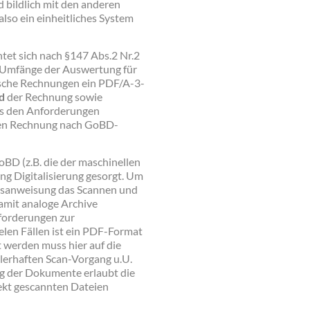
d bildlich mit den anderen
lso ein einheitliches System
tet sich nach §147 Abs.2 Nr.2
 Umfänge der Auswertung für
onische Rechnungen ein PDF/A-3-
d
der Rechnung sowie
as den Anforderungen
chen Rechnung nach GoBD-
BD (z.B. die der maschinellen
ng Digitalisierung gesorgt. Um
ngsanweisung das Scannen und
damit analoge Archive
forderungen zur
elen Fällen ist ein PDF-Format
 werden muss hier auf die
hlerhaften Scan-Vorgang u.U.
g der Dokumente erlaubt die
ekt gescannten Dateien