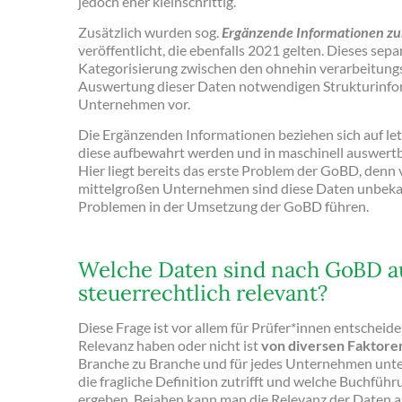
jedoch eher kleinschrittig.
Zusätzlich wurden sog.
Ergänzende Informationen zu
veröffentlicht, die ebenfalls 2021 gelten. Dieses s
Kategorisierung zwischen den ohnehin verarbeitungs
Auswertung dieser Daten notwendigen Strukturinfo
Unternehmen vor.
Die Ergänzenden Informationen beziehen sich auf letz
diese aufbewahrt werden und in maschinell auswert
Hier liegt bereits das erste Problem der GoBD, denn 
mittelgroßen Unternehmen sind diese Daten unbekan
Problemen in der Umsetzung der GoBD führen.
Welche Daten sind nach GoBD a
steuerrechtlich relevant?
Diese Frage ist vor allem für Prüfer*innen entscheid
Relevanz haben oder nicht ist
von diversen Faktore
Branche zu Branche und für jedes Unternehmen unter
die fragliche Definition zutrifft und welche Buchfüh
ergeben. Bejahen kann man die Relevanz der Daten a