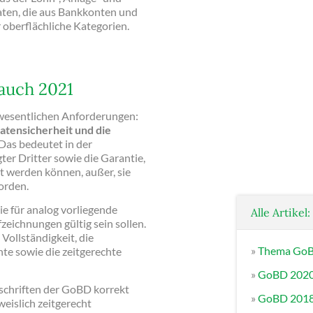
aten, die aus Bankkonten und
 oberflächliche Kategorien.
auch 2021
 wesentlichen Anforderungen:
atensicherheit und die
 Das bedeutet in der
er Dritter sowie die Garantie,
t werden können, außer, sie
orden.
ie für analog vorliegende
Alle Artikel
zeichnungen gültig sein sollen.
Vollständigkeit, die
»
Thema GoBD
te sowie die zeitgerechte
»
GoBD 2020:
rschriften der GoBD korrekt
»
GoBD 2018: 
eislich zeitgerecht