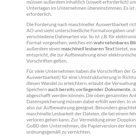
müssen außerdem inhaltlich (soweit erforderlich) un
Unterlagen im Unternehmen übereinstimmen. Es ist a
erforderlich.
Die Forderung nach maschineller Auswertbarkeit rich
AO und sieht unterschiedliche Formatvorgaben und
verschiedene Datenarten vor. So ist z.B. für elektr
Format vorgesehen, welches ein
wahrnehmbares Bil
außerdem einen
maschinell lesbaren Text
bietet, w
entspricht, die zur Aufbewahrung einer elektronis
Vorschriften gelten.
Für viele Unternehmen haben die Vorschriften der Go
Auswertbarkeit) für eine Umstrukturierung in Richtu
diesen Wandel zu erleichtern, erlaubt die Verwaltu
Speichern
auch bereits vorliegender Dokumente
, 
abgeschafft werden können. Die oben genannten An
Datenspeicherung müssen dabei erfüllt werden. In vi
also zur Aufbewahrung geeignet. Besonders geachtet
maschinelle Lesbarkeit der Dateien, die bei einem fe
verloren gehen kann. Zur Vermeidung einer Dopplun
GoBD den Unternehmen, die Papierversion der korr
ordnungsgemäß zu vernichten.