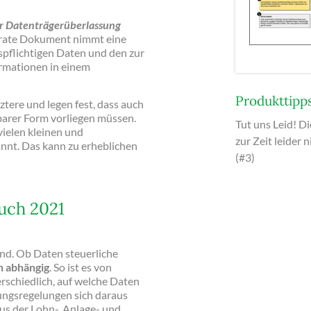
r Datenträgerüberlassung
eparate Dokument nimmt eine
pflichtigen Daten und den zur
rmationen in einem
Produkttipp
tere und legen fest, dass auch
barer Form vorliegen müssen.
Tut uns Leid! Di
vielen kleinen und
zur Zeit leider 
nt. Das kann zu erheblichen
(#3)
uch 2021
end. Ob Daten steuerliche
n abhängig
. So ist es von
schiedlich, auf welche Daten
rungsregelungen sich daraus
us der Lohn-, Anlage- und