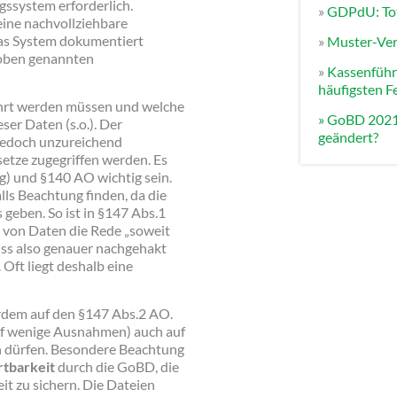
ngssystem erforderlich.
»
GDPdU: Tot
 eine nachvollziehbare
as System dokumentiert
»
Muster-Ver
 oben genannten
»
Kassenführ
häufigsten F
hrt werden müssen und welche
» GoBD 2021:
ser Daten (s.o.). Der
geändert?
jedoch unzureichend
etze zugegriffen werden. Es
) und §140 AO wichtig sein.
ls Beachtung finden, da die
eben. So ist in §147 Abs.1
 von Daten die Rede „soweit
uss also genauer nachgehakt
 Oft liegt deshalb eine
dem auf den §147 Abs.2 AO.
 auf wenige Ausnahmen) auch auf
n dürfen. Besondere Beachtung
rtbarkeit
durch die GoBD, die
t zu sichern. Die Dateien