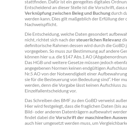
stattfinden. Dafür ist ein geregeltes digitales Ordnu
Entscheidend an dieser Stelle ist die Vorschrift, dass
Verknüpfung zwischen Beleg und Buchung
durch d
werden kann. Dies gilt maßgeblich der Erfüllung der
Nachweispflicht.
Die Entscheidung, welche Daten gesondert aufbewa
nicht, richtet sich nach der
steuerlichen Relevanz
die
definitorische Rahmen dessen wird durch die GoBD 
vorgegeben. So muss zur Bestimmung auf andere Ges
können hier u.a. die §147 Abs.1 AO (Abgabenordnung
Das HGB und weitere Gesetze müssen jedoch ebenfal
angegebenen Normen keinen endgültigen Aufschluss g
Nr.5 AO von der Notwendigkeit einer Aufbewahrung
sie für die Besteuerung von Bedeutung sind”. Hier m
werden, denn die Vorgabe lässt keinen Aufschluss zu.
Einzelfallentscheidung vor.
Das Schreiben des BMF zu den GoBD verweist außer
Hier wird festgelegt, dass die fraglichen Daten (bis
Bild- oder anderen Datenträgern aufbewahrt werde
findet dabei die
Vorschrift der maschinellen Auswe
auch hier umgesetzt werden muss, um Vergleichbarkei