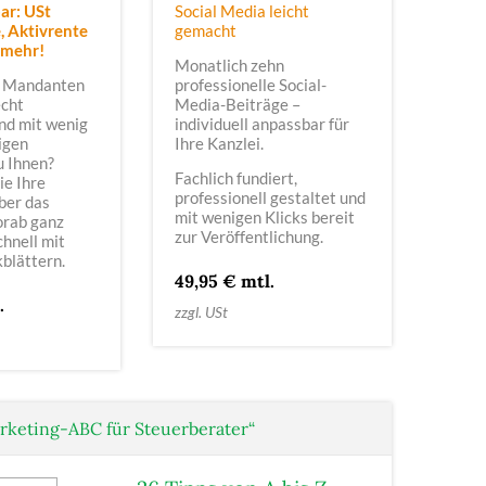
ar: USt
Social Media leicht
 Aktivrente
gemacht
 mehr!
Monatlich zehn
 Mandanten
professionelle Social-
echt
Media-Beiträge –
nd mit wenig
individuell anpassbar für
igen
Ihre Kanzlei.
u Ihnen?
Fachlich fundiert,
ie Ihre
professionell gestaltet und
ber das
mit wenigen Klicks bereit
orab ganz
zur Veröffentlichung.
chnell mit
blättern.
49,95 € mtl.
.
zzgl. USt
rketing-ABC für Steuerberater“