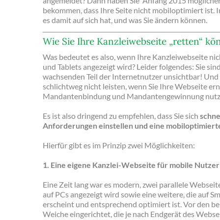
angemeldet? Dann haben Sie Anfang 2015 mögliche
bekommen, dass Ihre Seite nicht mobiloptimiert ist. I
es damit auf sich hat, und was Sie ändern können.
Wie Sie Ihre Kanzleiwebseite „retten“ kö
Was bedeutet es also, wenn Ihre Kanzleiwebseite ni
und Tablets angezeigt wird? Leider folgendes: Sie sin
wachsenden Teil der Internetnutzer unsichtbar! Und 
schlichtweg nicht leisten, wenn Sie Ihre Webseite er
Mandantenbindung und Mandantengewinnung nutz
Es ist also dringend zu empfehlen, dass Sie sich
schne
Anforderungen einstellen und eine mobiloptimiert
Hierfür gibt es im Prinzip zwei Möglichkeiten:
1. Eine eigene Kanzlei-Webseite für mobile Nutzer
Eine Zeit lang war es modern, zwei parallele Webseiten
auf PCs angezeigt wird sowie eine weitere, die auf 
erscheint und entsprechend optimiert ist. Vor den b
Weiche eingerichtet, die je nach Endgerät des Webse