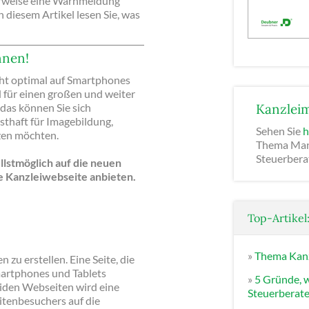
rweise eine Warnmeldung
n diesem Artikel lesen Sie, was
nnen!
cht optimal auf Smartphones
d für einen großen und weiter
das können Sie sich
Kanzleim
nsthaft für Imagebildung,
Sehen Sie
h
en möchten.
Thema Mand
Steuerberat
llstmöglich auf die neuen
e Kanzleiwebseite anbieten.
Top-Artikel
»
Thema Kanz
 zu erstellen. Eine Seite, die
Smartphones und Tablets
»
5 Gründe, 
eiden Webseiten wird eine
Steuerberat
itenbesuchers auf die