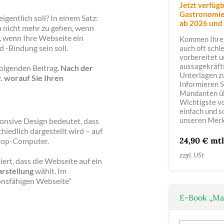
Jetzt verfügb
Gastronomie,
igentlich soll? In einem Satz:
ab 2026
und
h nicht mehr zu gehen, wenn
t, wenn Ihre Webseite ein
Kommen Ihre
-Bindung sein soll.
auch oft schl
vorbereitet u
aussagekräft
 folgenden Beitrag.
Nach der
Unterlagen z
. worauf Sie Ihren
Informieren S
Mandanten ü
Wichtigste v
einfach und s
unseren Merk
onsive Design bedeutet, dass
iedlich dargestellt wird – auf
24,90 € mtl
ktop-Computer.
zzgl. USt
ert, dass die Webseite auf ein
arstellung
wählt. Im
onsfähigen Webseite“
E-Book „Ma