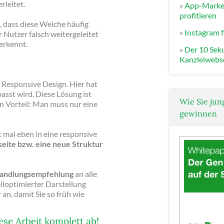
rleitet.
»
App-Market
profitieren
, dass diese Weiche häufig
»
Instagram f
r Nutzer falsch weitergeleitet
erkennt.
»
Der 10 Seku
Kanzleiwebs
s Responsive Design. Hier hat
asst wird. Diese Lösung ist
Wie Sie jun
n Vorteil: Man muss nur eine
gewinnen
mal eben in eine responsive
seite bzw. eine neue Struktur
Handlungsempfehlung
an alle
iloptimierter Darstellung
an, damit Sie so früh wie
se Arbeit komplett ab!