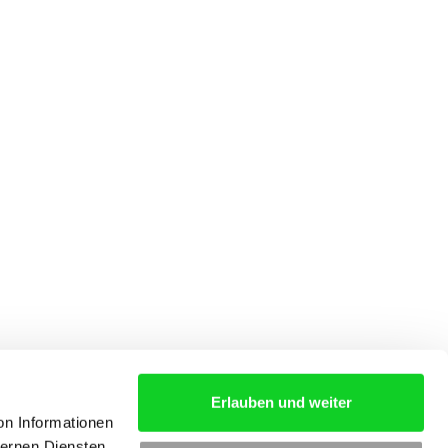
Erlauben und weiter
on Informationen
ternen Diensten