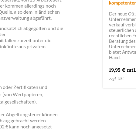
kompetenten
uer kommen allerdings noch
Quelle, also dem inländischen
Der neue
Ott
nanzverwaltung abgeführt.
Unternehmens
verkauf verbi
ndsätzlich abgegolten und die
steuerlichen 
der
rechtlichen F
fallen zurzeit unter die
Beratung des
Einkünfte aus privatem
Unternehmen
bietet Antwor
Hand.
19,95 € mtl
zzgl. USt
 oder Zertifikaten und
n (von Wertpapieren,
algesellschaften).
der Abgeltungsteuer können
bzug gebracht werden.
602 € kann noch angesetzt