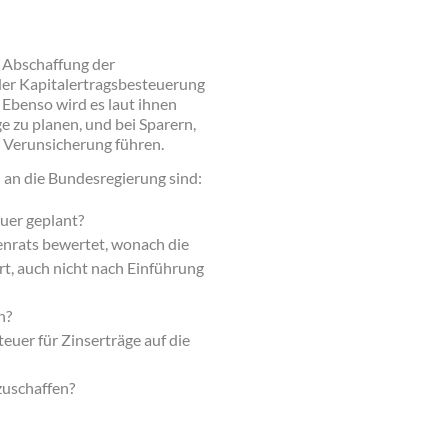
e Abschaffung der
der Kapitalertragsbesteuerung
 Ebenso wird es laut ihnen
ge zu planen, und bei Sparern,
en Verunsicherung führen.
n an die Bundesregierung sind:
uer geplant?
enrats bewertet, wonach die
rt, auch nicht nach Einführung
n?
euer für Zinserträge auf die
zuschaffen?