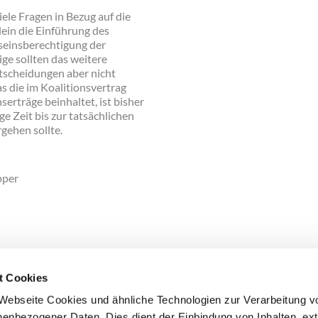
ele Fragen in Bezug auf die
lein die Einführung des
seinsberechtigung der
ige sollten das weitere
tscheidungen aber nicht
s die im Koalitionsvertrag
erträge beinhaltet, ist bisher
e Zeit bis zur tatsächlichen
gehen sollte.
pper
t Cookies
Webseite Cookies und ähnliche Technologien zur Verarbeitung v
enbezogener Daten. Dies dient der Einbindung von Inhalten, ex