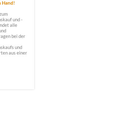
 Hand!
zum
kauf und -
ndet alle
und
ragen bei der
skaufs und
ten aus einer
.