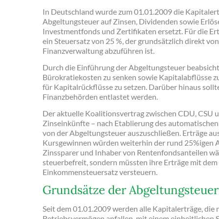
In Deutschland wurde zum 01.01.2009 die Kapitalert
Abgeltungsteuer auf Zinsen, Dividenden sowie Erlös
Investmentfonds und Zertifikaten ersetzt. Für die Er
ein Steuersatz von 25 %, der grundsätzlich direkt vo
Finanzverwaltung abzuführen ist.
Durch die Einführung der Abgeltungsteuer beabsicht
Bürokratiekosten zu senken sowie Kapitalabflüsse z
für Kapitalrückflüsse zu setzen. Darüber hinaus sollt
Finanzbehörden entlastet werden.
Der aktuelle Koalitionsvertrag zwischen CDU, CSU u
Zinseinkünfte – nach Etablierung des automatische
von der Abgeltungsteuer auszuschließen. Erträge a
Kursgewinnen würden weiterhin der rund 25%igen A
Zinssparer und Inhaber von Rentenfondsanteilen wär
steuerbefreit, sondern müssten ihre Erträge mit dem
Einkommensteuersatz versteuern.
Grundsätze der Abgeltungsteuer
Seit dem 01.01.2009 werden alle Kapitalerträge, die 
Betriebsvermögen anfallen, mit einem einheitlichen 