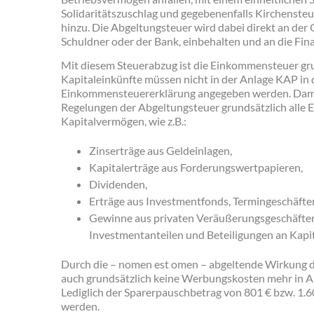
Solidaritätszuschlag und gegebenenfalls Kirchenste
hinzu. Die Abgeltungsteuer wird dabei direkt an der 
Schuldner oder der Bank, einbehalten und an die Fi
Mit diesem Steuerabzug ist die Einkommensteuer gru
Kapitaleinkünfte müssen nicht in der Anlage KAP in 
Einkommensteuererklärung angegeben werden. Damit 
Regelungen der Abgeltungsteuer grundsätzlich alle 
Kapitalvermögen, wie z.B.:
Zinserträge aus Geldeinlagen,
Kapitalerträge aus Forderungswertpapieren,
Dividenden,
Erträge aus Investmentfonds, Termingeschäften
Gewinne aus privaten Veräußerungsgeschäfte
Investmentanteilen und Beteiligungen an Kapit
Durch die – nomen est omen – abgeltende Wirkung 
auch grundsätzlich keine Werbungskosten mehr in A
Lediglich der Sparerpauschbetrag von 801 € bzw. 1.
werden.