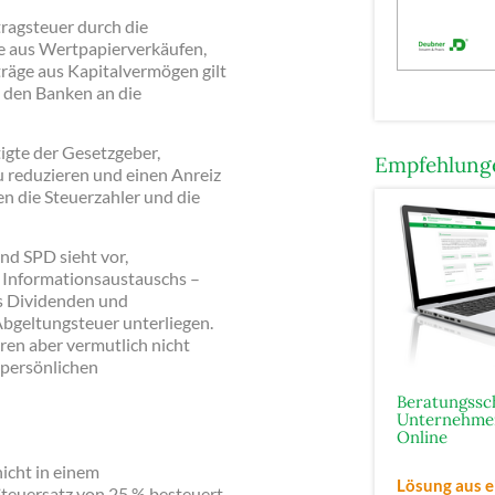
ragsteuer durch die
e aus Wertpapierverkäufen,
träge aus Kapitalvermögen gilt
n den Banken an die
igte der Gesetzgeber,
Empfehlunge
u reduzieren und einen Anreiz
en die Steuerzahler und die
nd SPD sieht vor,
n Informationsaustauschs –
us Dividenden und
bgeltungsteuer unterliegen.
en aber vermutlich nicht
 persönlichen
Beratungss
Unternehme
Online
nicht in einem
Lösung aus e
Steuersatz von 25 % besteuert.