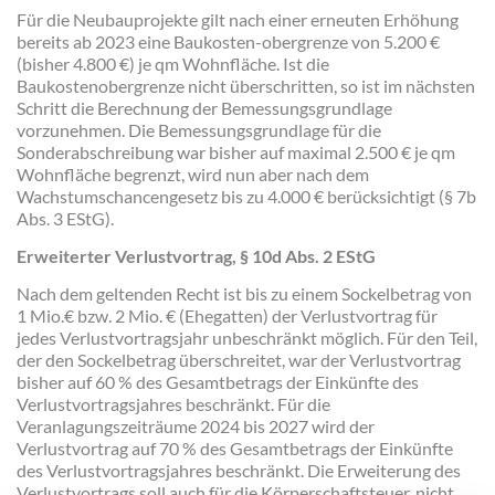
Für die Neubauprojekte gilt nach einer erneuten Erhöhung
bereits ab 2023 eine Baukosten-obergrenze von 5.200 €
(bisher 4.800 €) je qm Wohnfläche. Ist die
Baukostenobergrenze nicht überschritten, so ist im nächsten
Schritt die Berechnung der Bemessungsgrundlage
vorzunehmen. Die Bemessungsgrundlage für die
Sonderabschreibung war bisher auf maximal 2.500 € je qm
Wohnfläche begrenzt, wird nun aber nach dem
Wachstumschancengesetz bis zu 4.000 € berücksichtigt (§ 7b
Abs. 3 EStG).
Erweiterter Verlustvortrag, § 10d Abs. 2 EStG
Nach dem geltenden Recht ist bis zu einem Sockelbetrag von
1 Mio.€ bzw. 2 Mio. € (Ehegatten) der Verlustvortrag für
jedes Verlustvortragsjahr unbeschränkt möglich. Für den Teil,
der den Sockelbetrag überschreitet, war der Verlustvortrag
bisher auf 60 % des Gesamtbetrags der Einkünfte des
Verlustvortragsjahres beschränkt. Für die
Veranlagungszeiträume 2024 bis 2027 wird der
Verlustvortrag auf 70 % des Gesamtbetrags der Einkünfte
des Verlust­vortragsjahres beschränkt. Die Erweiterung des
Verlustvortrags soll auch für die Körperschaftsteuer, nicht