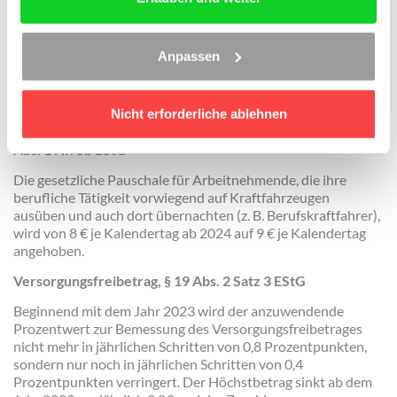
Gewerbesteuer und die Beträge, die zur Zahlung der
Einkommensteuer nach § 34a Abs. 1 EStG entnommen
werden, erhöht werden. Damit steht künftig ein höheres
Anpassen
Thesaurierungsvolumen zur Verfügung.
Änderungen Lohnsteuer
Nicht erforderliche ablehnen
Pauschale für Übernachtung auf einem Kraftfahrzeug, § 9
Abs. 1 Nr. 5b EStG
Die gesetzliche Pauschale für Arbeitnehmende, die ihre
berufliche Tätigkeit vorwiegend auf Kraftfahrzeugen
ausüben und auch dort übernachten (z. B. Berufskraftfahrer),
wird von 8 € je Kalendertag ab 2024 auf 9 € je Kalendertag
angehoben.
Versorgungsfreibetrag, § 19 Abs. 2 Satz 3 EStG
Beginnend mit dem Jahr 2023 wird der anzuwendende
Prozentwert zur Bemessung des Versorgungsfreibetrages
nicht mehr in jährlichen Schritten von 0,8 Prozentpunkten,
sondern nur noch in jährlichen Schritten von 0,4
Prozentpunkten verringert. Der Höchstbetrag sinkt ab dem