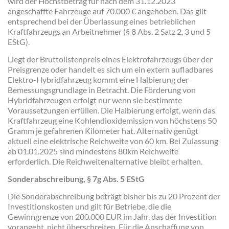
wird der Höchstbetrag für nach dem 31.12.2023
angeschaffte Fahrzeuge auf 70.000 € angehoben. Das gilt
entsprechend bei der Überlassung eines betrieblichen
Kraftfahrzeugs an Arbeitnehmer (§ 8 Abs. 2 Satz 2, 3 und 5
EStG).
Liegt der Bruttolistenpreis eines Elektrofahrzeugs über der
Preisgrenze oder handelt es sich um ein extern aufladbares
Elektro-Hybridfahrzeug kommt eine Halbierung der
Bemessungsgrundlage in Betracht. Die Förderung von
Hybridfahrzeugen erfolgt nur wenn sie bestimmte
Voraussetzungen erfüllen. Die Halbierung erfolgt, wenn das
Kraftfahrzeug eine Kohlendioxidemission von höchstens 50
Gramm je gefahrenen Kilometer hat. Alternativ genügt
aktuell eine elektrische Reichweite von 60 km. Bei Zulassung
ab 01.01.2025 sind mindestens 80km Reichweite
erforderlich. Die Reichweitenalternative bleibt erhalten.
Sonderabschreibung, § 7g Abs. 5 EStG
Die Sonderabschreibung beträgt bisher bis zu 20 Prozent der
Investitionskosten und gilt für Betriebe, die die
Gewinngrenze von 200.000 EUR im Jahr, das der Investition
vorangeht, nicht überschreiten. Für die Anschaffung von