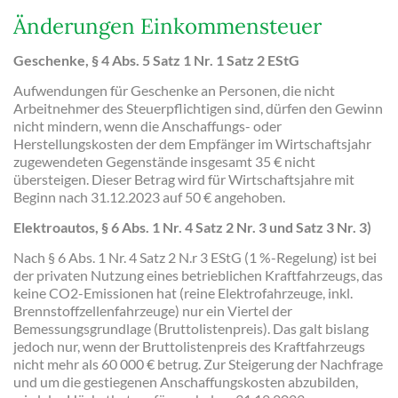
Änderungen Einkommensteuer
Geschenke, § 4 Abs. 5 Satz 1 Nr. 1 Satz 2 EStG
Aufwendungen für Geschenke an Personen, die nicht
Arbeitnehmer des Steuerpflichtigen sind, dürfen den Gewinn
nicht mindern, wenn die Anschaffungs- oder
Herstellungskosten der dem Empfänger im Wirtschaftsjahr
zugewendeten Gegenstände insgesamt 35 € nicht
übersteigen. Dieser Betrag wird für Wirtschaftsjahre mit
Beginn nach 31.12.2023 auf 50 € angehoben.
Elektroautos, § 6 Abs. 1 Nr. 4 Satz 2 Nr. 3 und Satz 3 Nr. 3)
Nach § 6 Abs. 1 Nr. 4 Satz 2 N.r 3 EStG (1 %-Regelung) ist bei
der privaten Nutzung eines betrieblichen Kraftfahrzeugs, das
keine CO2-Emissionen hat (reine Elektrofahrzeuge, inkl.
Brennstoffzellenfahrzeuge) nur ein Viertel der
Bemessungsgrundlage (Bruttolistenpreis). Das galt bislang
jedoch nur, wenn der Bruttolistenpreis des Kraftfahrzeugs
nicht mehr als 60 000 € betrug. Zur Steigerung der Nachfrage
und um die gestiegenen Anschaffungskosten abzubilden,