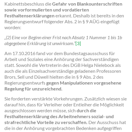
Kabinettsbeschluss die
Gefahr von Blankounterschriften
sowie vorformulierten und vordatierten
Festhaltenserklärungen
erkannt. Deshalb ist bereits in den
Regierungsentwurf folgender Abs. 2 in § 9 AÜG eingefügt
worden:
„(2) Eine vor Beginn einer Frist nach Absatz 1 Nummer 1 bis 1b
abgegebene Erklärung ist unwirksam.“
[3]
Am 17.10.2016 fand vor dem Bundestagsausschuss für
Arbeit und Soziales eine Anhörung der Sachverständigen
statt. Sowohl die Vertreterin des DGB Helga Nielebock als
auch die als Einzelsachverständige geladenen Professoren
Brors, Sell und Düwell hielten die in § 9 Abs. 2 des
Regierungsentwurfs
gegen Manipulationen vorgesehene
Regelung für unzureichend.
Sie forderten verstärkte Vorkehrungen. Zusätzlich wiesen sie
darauf hin, dass für Verleiher oder Entleiher die Möglichkeit
ausgeschlossen werden müsse, sich
durch die
Festhaltenserklärung des Arbeitnehmers sozial- und
strafrechtliche Vorteile zu verschaffen.
Der Ausschuss hat
die in der Anhörung vorgebrachten Bedenken aufgegriffen