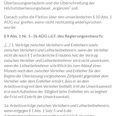
Überlassungserlaubnis und der Überschreitung der
Höchstüberlassungsdauer „ergänzen“ soll.
Danach sollte die Fiktion über den unveränderten § 10 Abs. 1
AÜG nur greifen, wenn nicht rechtzeitig widersprochen
wurde:
§ 9 Abs. 1 Nr. 1–1b AÜG i.d.F. des Regierungsentwurfs:
„[…] 1. Verträge zwischen Verleihern und Entleihern sowie
zwischen Verleihern und Leiharbeitnehmern, wenn der Verleiher
nicht die nach § 1 erforderliche Erlaubnis hat; der Vertrag
zwischen Verleiher und Leiharbeitnehmer wird nicht unwirksam,
wenn der Leiharbeitnehmer schriftlich bis zum Ablauf eines
Monats nach dem zwischen Verleiher und Entleiher für den
Beginn der Überlassung vorgesehenen Zeitpunkt gegenüber dem
Verleiher oder dem Entleiher erklärt, dass er an dem
Arbeitsvertrag mit dem Verleiher festhält; tritt die Unwirksamkeit
erst nach Aufnahme der Tätigkeit beim Entleiher ein, so beginnt
die Frist mit Eintritt der Unwirksamkeit,
1a. Arbeitsverträge zwischen Verleihern und Leiharbeitnehmern,
wenn entgegen § 1 Abs. 1 Satz 5 und 6 die
Arbeitnehmerüberlassung nicht ausdrücklich als solche