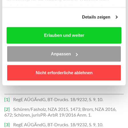
erforderlich und kann jederzeit über das Icon unten links
eines erklärten Widerspruchs zur erneuten
widerrufen werden. Weitere Informationen finden Sie in
Unwirksamkeit des Arbeitsvertrags zwischen Verleiher
Details zeigen
unseren
Datenschutzhinweisen
und im
Impressum
.
und Leiharbeitnehmerin oder Leiharbeitnehmer
kommt. In diesen Fällen entsteht daher nach § 10 AÜG
ein Arbeitsverhältnis zum Entleiher.
Erlauben und weiter
Zweitens stellt der ergänzte § 9 Abs. 3 Satz 4 AÜG
sicher, dass eine Festhaltenserklärung nach § 9 AÜG
Anpassen
sozialversicherungsrechtlich nicht zum Wegfall der
gesamtschuldnerischen Haftung von Verleiher und
Entleiher für die Zahlung der
Nicht erforderliche ablehnen
Sozialversicherungsbeiträge führt.
[1]
RegE AÜGÄndG, BT-Drucks. 18/9232, S. 9, 10.
[2]
Schüren/Fasholz, NZA 2015, 1473; Brors, NZA 2016,
672; Schüren, jurisPR-ArbR 19/2016 Anm. 1.
[3]
RegE AÜGÄndG, BT-Drucks. 18/9232, S. 9, 10.