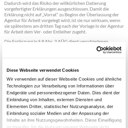
Dadurch wird das Risiko der willkürlichen Datierung
vorgefertigter Erklärungen ausgeschlossen. Damit die
Erklärung nicht auf „Vorrat“ zu Beginn der Überlassung der
Agentur für Arbeit vorgelegt wird, ist sie nur wirksam, wenn
sie spätestens am dritten Tag nach der Vorlage in der Agentur
für Arbeit dem Ver- oder Entleiher zugeht.
Die Ergänzung in § 9 Abs. 3 AÜG dient verschiedenen
Klarstellungen:
Erstens wird klargestellt, dass die Festhaltenserklärung
eine rechtswidrige Überlassung weder für die
Diese Webseite verwendet Cookies
Vergangenheit noch für die Zukunft legalisiert. Sie
Wir verwenden auf dieser Webseite Cookies und ähnliche
ermöglicht allein das Festhalten am bisherigen
Technologien zur Verarbeitung von Informationen über
Arbeitsverhältnis mit dem Verleiher und weist diesem
Endgeräte und personenbezogener Daten. Dies dient der
die Aufgabe zu, dem Leiharbeitnehmer eine
Einbindung von Inhalten, externen Diensten und
gesetzeskonforme Beschäftigung anzubieten. Sie
Elementen Dritter, statistischer Nutzungsanalyse, der
ermöglicht nicht das Festhalten an einer
Einbindung sozialer Medien und der Anpassung der
rechtswidrigen Einsatzpraxis. Dementsprechend stellt
Inhalte an ihre Nutzungsgewohnheiten. Diese Einwilligung
der neue Absatz 3 Satz 2 und 3 klar, dass es bei der
ist freiwillig, für die Nutzung unserer Webseite nicht
Fortführung der rechtswidrigen Überlassung trotz