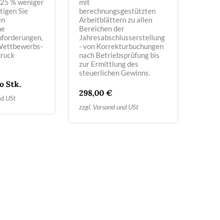
 25 % weniger
mit
tigen Sie
berechnungsgestützten
en
Arbeitblättern zu allen
ne
Bereichen der
forderungen,
Jahresabschlusserstellung
Wettbewerbs-
- von Korrekturbuchungen
druck
nach Betriebsprüfung bis
!
zur Ermittlung des
steuerlichen Gewinns.
o Stk.
298,00 €
nd USt
zzgl. Versand und USt