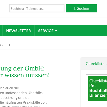
Suchen
NEWSLETTER
SERVICE
g GmbH
Checkliste 
zung der GmbH:
ter wissen müssen!
ch auch die
inen umfassenden Überblick
erabsetzung und den
e häufigsten Praxisfälle vor,
Selbstverständlich bieten