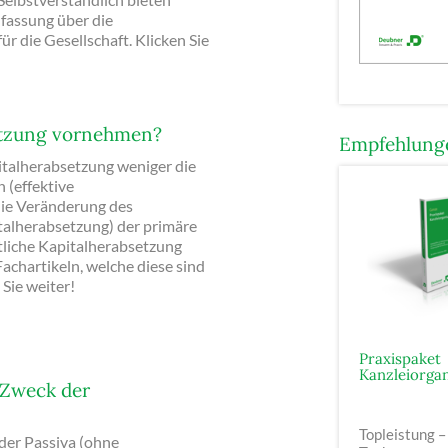
fassung über die
r die Gesellschaft. Klicken Sie
etzung vornehmen?
Empfehlunge
italherabsetzung weniger die
 (effektive
die Veränderung des
italherabsetzung) der primäre
ntliche Kapitalherabsetzung
achartikeln, welche diese sind
 Sie weiter!
Praxispaket
Kanzleiorgan
 Zweck der
Topleistung –
der Passiva (ohne