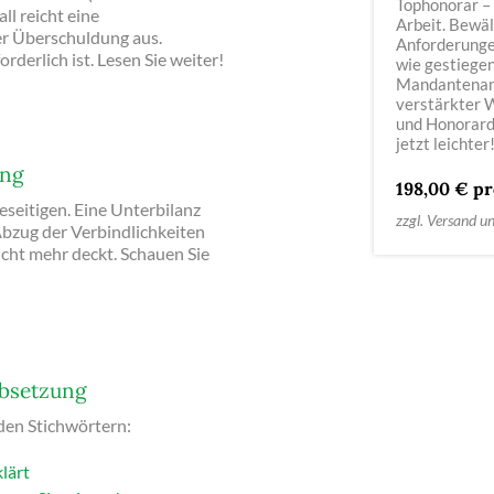
Tophonorar –
ll reicht eine
Arbeit. Bewäl
ner Überschuldung aus.
Anforderung
derlich ist. Lesen Sie weiter!
wie gestiege
Mandanten­an
verstärkter 
und Honorar
jetzt leichter
ung
198,00 € pr
eseitigen. Eine Unterbilanz
zzgl. Versand u
bzug der Verbindlichkeiten
cht mehr deckt. Schauen Sie
absetzung
nden Stichwörtern:
lärt