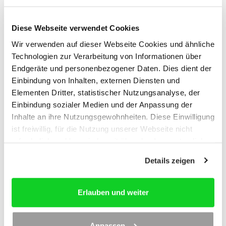
[...]
Diese Webseite verwendet Cookies
Sehen Sie hier auf einen Blick alle wichtigen Fälle für aktive
Wir verwenden auf dieser Webseite Cookies und ähnliche
latente Steuern.
Technologien zur Verarbeitung von Informationen über
Mehr erfahren
Endgeräte und personenbezogener Daten. Dies dient der
Einbindung von Inhalten, externen Diensten und
Elementen Dritter, statistischer Nutzungsanalyse, der
Checkliste: Passive latente Steuern
Einbindung sozialer Medien und der Anpassung der
Inanspruchnahme des Investitionsabzugsbetrags (§ 7g
Inhalte an ihre Nutzungsgewohnheiten. Diese Einwilligung
Abs. 1 EStG)
ist freiwillig, für die Nutzung unserer Webseite nicht
Abzug nach § 7g Abs. 2 Satz 2 EStG von den
erforderlich und kann jederzeit über das Icon unten links
Investitionskosten
widerrufen werden. Weitere Informationen finden Sie in
Details zeigen
Sonderabschreibung nach § 7g Abs. 5 EStG
unseren
Datenschutzhinweisen
und im
Impressum
.
Passivierung von steuerlich begründeten Rücklagen
(§ 6b EStG, R 6.6 EStR, R 6.11 (3) EStR)
Erlauben und weiter
[...]
Anpassen