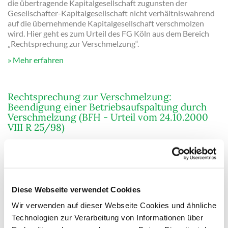
die übertragende Kapitalgesellschaft zugunsten der
Gesellschafter-Kapitalgesellschaft nicht verhältniswahrend
auf die übernehmende Kapitalgesellschaft verschmolzen
wird. Hier geht es zum Urteil des FG Köln aus dem Bereich
„Rechtsprechung zur Verschmelzung“.
Mehr erfahren
Rechtsprechung zur Verschmelzung:
Beendigung einer Betriebsaufspaltung durch
Verschmelzung (BFH - Urteil vom 24.10.2000
VIII R 25/98)
Der BFH hatte darüber zu entscheiden, inwieweit der
Vorgang der Beendigung einer Betriebsaufspaltung, dadurch,
dass die Betriebs-GmbH auf eine AG verschmolzen und das
Besitzunternehmen in die AG eingebracht wird,
gewinnneutral gestaltet werden kann, wenn das
Diese Webseite verwendet Cookies
Besitzunternehmen nicht nur wegen der Betriebsaufspaltung
gewerblich tätig war. Darüber hinaus war fraglich, ob
Wir verwenden auf dieser Webseite Cookies und ähnliche
andernfalls die Verschmelzung zur Aufgabe des
Technologien zur Verarbeitung von Informationen über
Gewerbebetriebs mit der Folge führt, dass dieser nicht mehr