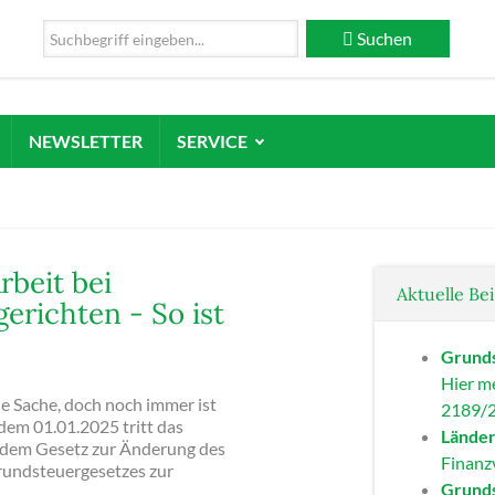
Suchen
NEWSLETTER
SERVICE
rbeit bei
Aktuelle Be
erichten - So ist
Grunds
Hier me
ne Sache, doch noch immer ist
2189/2
em 01.01.2025 tritt das
Länder
 dem Gesetz zur Änderung des
Finanz
undsteuergesetzes zur
Grunds