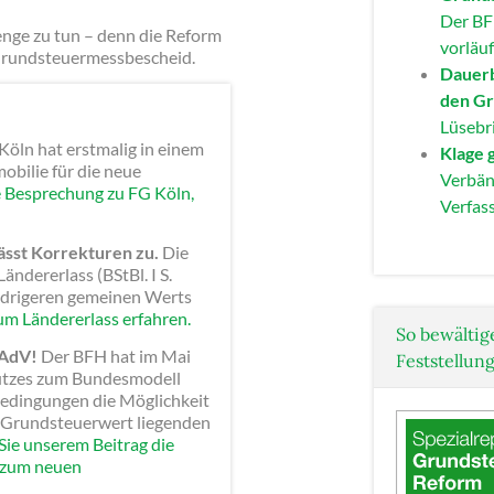
Der BF
nge zu tun – denn die Reform
vorläu
 Grundsteuermessbescheid.
Dauerb
den Gr
Lüsebri
öln hat erstmalig in einem
Klage 
obilie für die neue
Verbän
e Besprechung zu FG Köln,
Verfas
ässt Korrekturen zu.
Die
ndererlass (BStBl. I S.
iedrigeren gemeinen Werts
zum Ländererlass erfahren.
So bewältige
 AdV!
Der BFH hat im Mai
Feststellun
hutzes zum Bundesmodell
Bedingungen die Möglichkeit
n Grundsteuerwert liegenden
ie unserem Beitrag die
e zum neuen