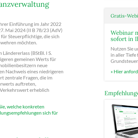
nanzverwaltung
Gratis-Webi
hrer Einführung im Jahr 2022
7. Mai 2024 (II B 78/23 (AdV)
Webinar mi
ür Steuerpflichtige, die sich
sofort in
 wehren möchten.
Nutzen Sie 
Ländererlass (BStBl. I S.
in aller Tie
rigeren gemeinen Werts für
Grundsteuer
mobilienbesitzern neue
den Nachweis eines niedrigeren
» Hier anfor
t zentrale Fragen, die im
werts auftreten,
 Verkehrswert erheblich
Empfehlunge
 Sie, welche konkreten
dlungsempfehlungen sich für