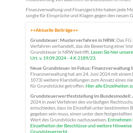
Finanzverwaltung und Finanzgerichte haben jede Me
sorgte für Einsprüche und Klagen gegen den neuen
++Aktuelle Beiträge++
Grundsteuer: Musterverfahren in NRW.
Das FG K
Verfahren verhandelt, das die Bewertung einer Imm
Grundsteuer in NRW betrifft.
Lesen Sie hier unser
Urt. v. 19.09.2024 - 4 K 2189/23.
Neue Grundsteuer im Fokus: Finanzverwaltung l
Finanzverwaltung hat am 24. Juni 2024 mit einem Lä
1073) weitere Klarstellungen zum Ansatz eines n
für Grundstücke getroffen.
Hier alle Einzelheiten 
Grundsteuerwertfeststellung im Bundesmodell:
2024 in zwei Verfahren des vorläufigen Rechtssc
entschieden, dass im Einzelfall unter bestimmten 
gegeben sein muss, einen unter dem festgestellte
Wert des Grundstücks nachzuweisen.
Entnehmen S
Einzelheiten der Beschlüsse und weitere Hinweis
Grundsteuerrecht.