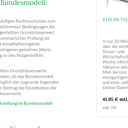
 Bundesmodell:
STEUER-TEL
läufigen Rechtsschutzes zum
 bestimmten Bedingungen die
tgestellten Grundsteuerwert
summarischer Prüfung sei
In nur 20 Min
d einzelfallbezogener
über die wich
iedrigeren gemeinen Werts
Steuer- und
 zu den festgestellten
Wirtschaftst
Woche inform
Inklusive wö
tellten Grundsteuerwerte
Mail-Service,
eiden, ob das Bundesmodell
einzigartige
züglich der zugrunde liegenden
und einer um
 Beitrag die Einzelheiten der
Online-Daten
teuerrecht.
41,95 € mtl
ststellung im Bundesmodell:
zzgl. USt