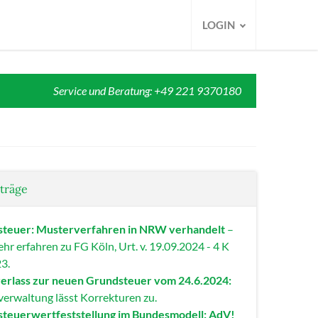
LOGIN
Service und Beratung: +49 221 9370180
iträge
teuer: Musterverfahren in NRW verhandelt
–
hr erfahren zu FG Köln, Urt. v. 19.09.2024 - 4 K
3.
erlass zur neuen Grundsteuer vom 24.6.2024:
verwaltung lässt Korrekturen zu.
teuerwertfeststellung im Bundesmodell: AdV!