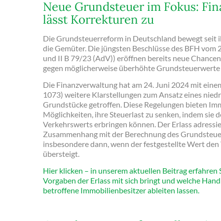
Neue Grundsteuer im Fokus: Fi
lässt Korrekturen zu
Die Grundsteuerreform in Deutschland bewegt seit i
die Gemüter. Die jüngsten Beschlüsse des BFH vom 2
und II B 79/23 (AdV)) eröffnen bereits neue Chancen f
gegen möglicherweise überhöhte Grundsteuerwerte
Die Finanzverwaltung hat am 24. Juni 2024 mit einem 
1073) weitere Klarstellungen zum Ansatz eines nied
Grundstücke getroffen. Diese Regelungen bieten Im
Möglichkeiten, ihre Steuerlast zu senken, indem sie 
Verkehrswerts erbringen können. Der Erlass adressier
Zusammenhang mit der Berechnung des Grundsteuer
insbesondere dann, wenn der festgestellte Wert den
übersteigt.
Hier klicken – in unserem aktuellen Beitrag erfahren
Vorgaben der Erlass mit sich bringt und welche Han
betroffene Immobilienbesitzer ableiten lassen.