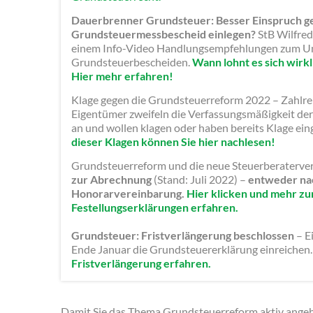
Dauerbrenner Grundsteuer: Besser Einspruch g
Grundsteuermessbescheid einlegen?
StB Wilfred
einem Info-Video Handlungsempfehlungen zum U
Grundsteuerbescheiden.
Wann lohnt es sich wirkl
Hier mehr erfahren!
Klage gegen die Grundsteuerreform 2022 – Zahlr
Eigentümer zweifeln die Verfassungsmäßigkeit d
an und wollen klagen oder haben bereits Klage ein
dieser Klagen können Sie hier nachlesen!
Grundsteuerreform und die neue Steuerberaterv
zur Abrechnung
(Stand: Juli 2022) –
entweder nac
Honorarvereinbarung.
Hier klicken und mehr zu
Festellungserklärungen erfahren.
Grundsteuer: Fristverlängerung beschlossen
– E
Ende Januar die Grundsteuererklärung einreichen
Fristverlängerung erfahren.
Damit Sie das Thema Grundsteuerreform aktiv ange